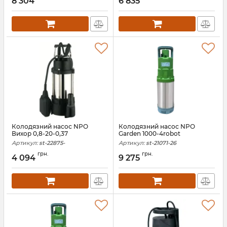
8 304
6 835
Колодязний насос NPO
Колодязний насос NPO
Вихор 0,8-20-0,37
Garden 1000-4robot
Артикул:
st-22875-
Артикул:
st-21071-26
грн.
грн.
4 094
9 275