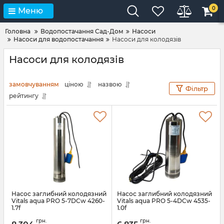
0
Меню
Головна
Водопостачання Сад-Дом
Насоси
Насоси для водопостачання
Насоси для колодязів
Насоси для колодязів
замовчуванням
ціною
назвою
Фільтр
рейтингу
Насос заглибний колодязний
Насос заглибний колодязний
Vitals aqua PRO 5-7DCw 4260-
Vitals aqua PRO 5-4DCw 4535-
1.7f
1.0f
Артикул:
149018
Артикул:
149017
грн.
грн.