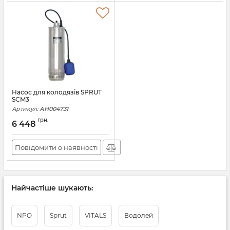
Насос для колодязів SPRUT
SCM3
Артикул:
АН004731
грн.
6 448
Повідомити о наявності
Найчастіше шукають:
NPO
Sprut
VITALS
Водолей