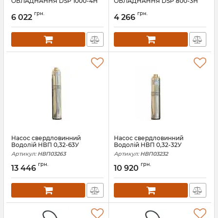
ОБЛАДНАННЯ DSP 1000-4H
ОБЛАДНАННЯ DSP 800-3H
Артикул:
АН006508
Артикул:
АН006507
грн.
грн.
6 022
4 266
Насос свердловинний
Насос свердловинний
Водолій НВП 0,32-63У
Водолій НВП 0,32-32У
Артикул:
НВП03263
Артикул:
НВП03232
грн.
грн.
13 446
10 920