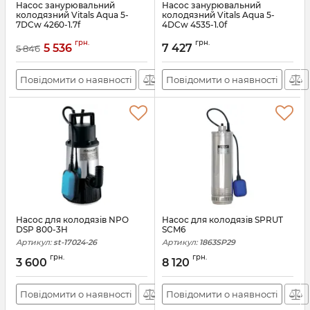
Насос занурювальний
Насос занурювальний
колодязний Vitals Aqua 5-
колодязний Vitals Aqua 5-
7DCw 4260-1.7f
4DCw 4535-1.0f
Артикул:
58000
Артикул:
57999
грн.
грн.
5 536
7 427
5 846
Повідомити о наявності
Повідомити о наявності
Насос для колодязів NPO
Насос для колодязів SPRUT
DSP 800-3H
SCM6
Артикул:
st-17024-26
Артикул:
1863SP29
грн.
грн.
3 600
8 120
Повідомити о наявності
Повідомити о наявності