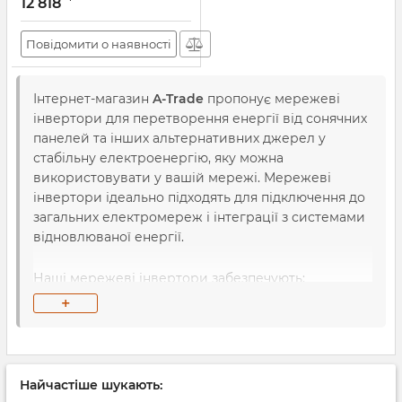
12 818
Повідомити о наявності
Інтернет-магазин
A-Trade
пропонує мережеві
інвертори для перетворення енергії від сонячних
панелей та інших альтернативних джерел у
стабільну електроенергію, яку можна
використовувати у вашій мережі. Мережеві
інвертори ідеально підходять для підключення до
загальних електромереж і інтеграції з системами
відновлюваної енергії.
Наші мережеві інвертори забезпечують:
+
Високу ефективність
— максимальний ККД
при перетворенні сонячної енергії в змінний
струм.
Найчастіше шукають:
Надійність
— стабільна робота навіть за