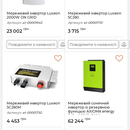
Мережевий інвертор Luxeon
Мережевий інвертор Luxeon
2000W ON GRID
SC260
Артикул:
at-00001943
Артикул:
at-00001751
грн.
грн.
23 002
3 715
Повідомити о наявності
Повідомити о наявності
Мережевий інвертор Luxeon
Мережевий сонячний
SC260M
інвертор із резервною
функцією AXIOMA energy
Артикул:
at-00001752
5кВт ISGRID-5000
грн.
грн.
4 453
62 244
Артикул:
АН009524