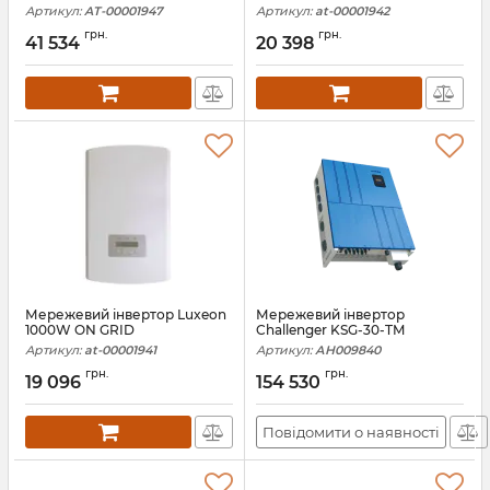
Артикул:
AT-00001947
Артикул:
at-00001942
грн.
грн.
41 534
20 398
Мережевий інвертор Luxeon
Мережевий інвертор
1000W ON GRID
Challenger KSG-30-TM
Артикул:
at-00001941
Артикул:
АН009840
грн.
грн.
19 096
154 530
Повідомити о наявності