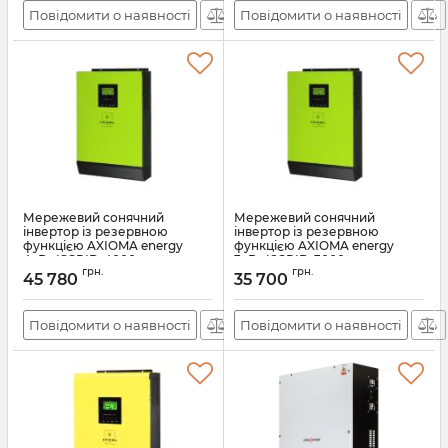
Повідомити о наявності
Повідомити о наявності
Мережевий сонячний
Мережевий сонячний
інвертор із резервною
інвертор із резервною
функцією AXIOMA energy
функцією AXIOMA energy
4кВт ISGRID-4000
3кВт ISGRID-3000
грн.
грн.
45 780
35 700
Артикул:
АН009523
Артикул:
АН009522
Повідомити о наявності
Повідомити о наявності