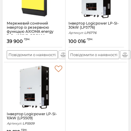
Мережевий сонячний
Інвертор Logicpower LP-SI-
інвертор із резервною
30kW (LP5776)
функцією AXIOMA energy
Артикул:
LP5776
3кВт ISGRID-BF 3000
грн.
грн.
39 900
100 016
Артикул:
АН009521
Повідомити о наявності
Повідомити о наявності
Інвертор Logicpower LP-SI-
10kW (LP5509)
Артикул:
LP5509
грн.