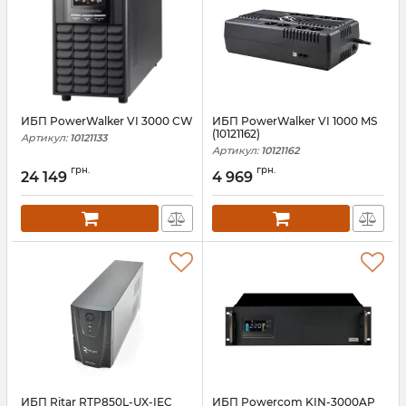
ИБП PowerWalker VI 3000 CW
ИБП PowerWalker VI 1000 MS
(10121162)
Артикул:
10121133
Артикул:
10121162
грн.
грн.
24 149
4 969
ИБП Ritar RTP850L-UX-IEC
ИБП Powercom KIN-3000AP