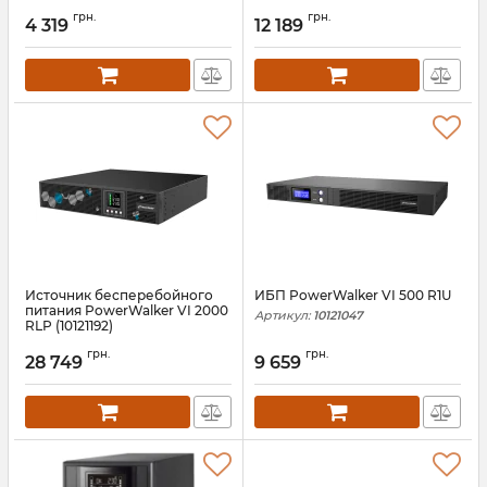
Артикул:
10120096
Артикул:
10121144
грн.
грн.
4 319
12 189
Источник бесперебойного
ИБП PowerWalker VI 500 R1U
питания PowerWalker VI 2000
Артикул:
10121047
RLP (10121192)
Артикул:
10121192
грн.
грн.
28 749
9 659