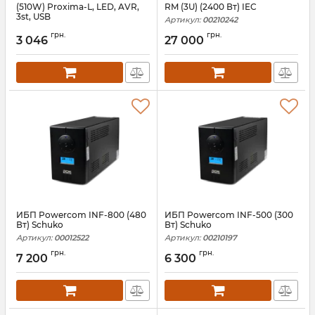
(510W) Proxima-L, LED, AVR,
RM (3U) (2400 Вт) IEC
3st, USB
Артикул:
00210242
Артикул:
06363
грн.
грн.
3 046
27 000
ИБП Powercom INF-800 (480
ИБП Powercom INF-500 (300
Вт) Schuko
Вт) Schuko
Артикул:
00012522
Артикул:
00210197
грн.
грн.
7 200
6 300