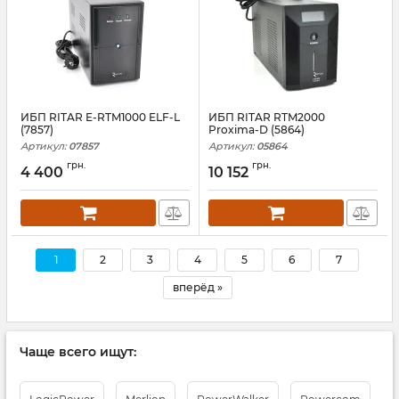
ИБП RITAR E-RTM1000 ELF-L
ИБП RITAR RTM2000
(7857)
Proxima-D (5864)
Артикул:
07857
Артикул:
05864
грн.
грн.
4 400
10 152
1
2
3
4
5
6
7
вперёд »
Чаще всего ищут: