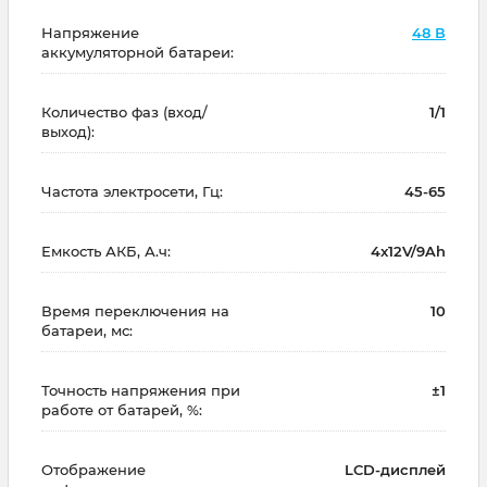
Напряжение
48 В
аккумуляторной батареи:
Количество фаз (вход/
1/1
выход):
Частота электросети, Гц:
45-65
Емкость АКБ, А.ч:
4x12V/9Ah
Время переключения на
10
батареи, мс:
Точность напряжения при
±1
работе от батарей, %:
Отображение
LCD-дисплей