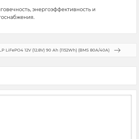
лговечность, энергоэффективность и
госнабжения.
P LiFePO4 12V (12.8V) 90 Ah (1152Wh) (BMS 80A/40A)