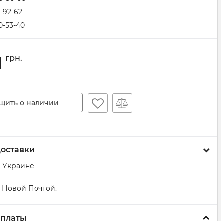
2-92-62
0-53-40
1
грн.
щить о наличии
доставки
о Украине
 Новой Почтой.
оплаты