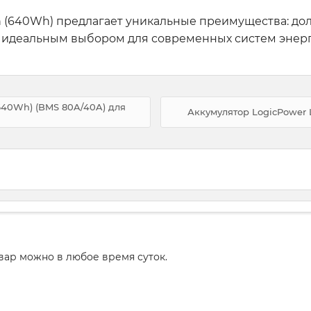
 Ah (640Wh) предлагает уникальные преимущества: до
о идеальным выбором для современных систем энер
(640Wh) (BMS 80A/40A) для
Аккумулятор LogicPower L
вар можно в любое время суток.