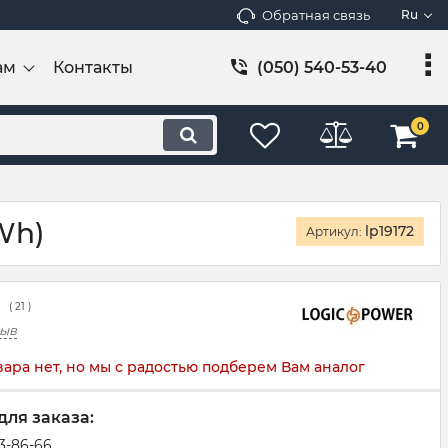
Обратная связь
Ru
ам
Контакты
(050) 540-53-40
0
Wh)
lp19172
Артикул:
(
21
)
зыв
вара нет, но мы с радостью подберем Вам аналог
для заказа:
83-86-66