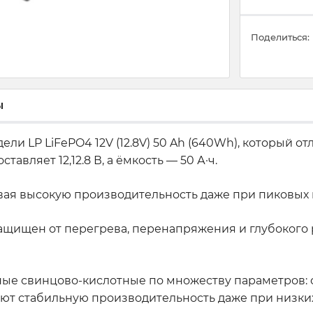
Поделиться:
ы
ли LP LiFePO4 12V (12.8V) 50 Ah (640Wh), который о
вляет 12,12.8 В, а ёмкость — 50 А·ч.
вая высокую производительность даже при пиковых 
ащищен от перегрева, перенапряжения и глубокого 
ые свинцово-кислотные по множеству параметров: о
ют стабильную производительность даже при низких