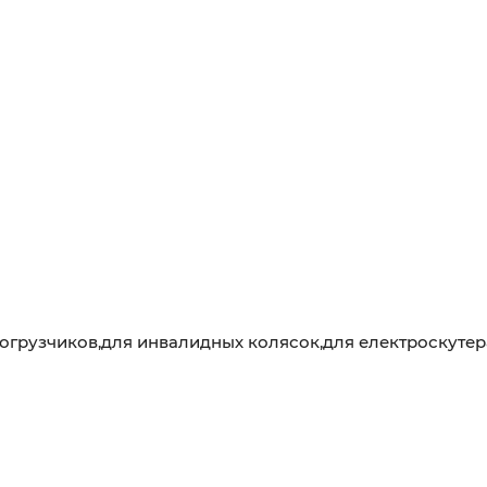
грузчиков,для инвалидных колясок,для електроскутера