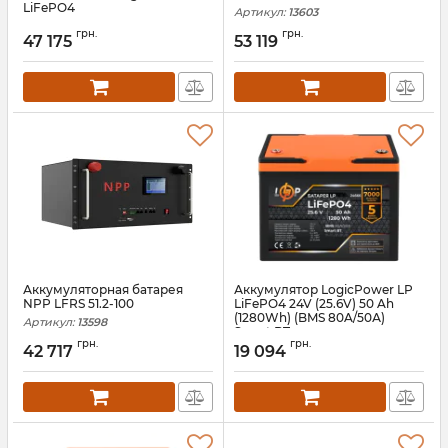
LiFePO4
Артикул:
13603
Артикул:
АН010324
грн.
грн.
47 175
53 119
Аккумуляторная батарея
Аккумулятор LogicPower LP
NPP LFRS 51.2-100
LiFePO4 24V (25.6V) 50 Ah
(1280Wh) (BMS 80A/50А)
Артикул:
13598
Smart BT
грн.
грн.
42 717
19 094
Артикул:
lp24666