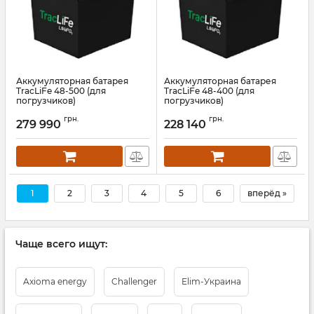
Аккумуляторная батарея
Аккумуляторная батарея
TracLiFe 48-500 (для
TracLiFe 48-400 (для
погрузчиков)
погрузчиков)
Артикул:
13578
Артикул:
13577
грн.
грн.
279 990
228 140
1
2
3
4
5
6
вперёд »
Чаще всего ищут:
Axioma energy
Challenger
Elim-Украина