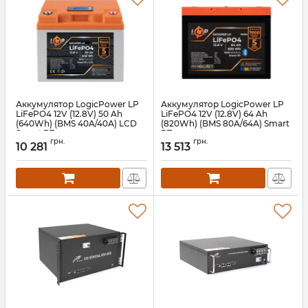
Аккумулятор LogicPower LP
Аккумулятор LogicPower LP
LiFePO4 12V (12.8V) 50 Ah
LiFePO4 12V (12.8V) 64 Ah
(640Wh) (BMS 40A/40А) LCD
(820Wh) (BMS 80A/64А) Smart
Smart BT
BT
грн.
грн.
10 281
13 513
Артикул:
lp24421
Артикул:
LP30664