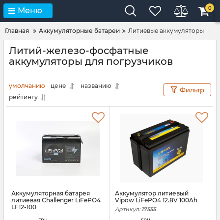
0
Меню
Главная
Аккумуляторные батареи
Литиевые аккумуляторы
Литий-железо-фосфатные
аккумуляторы для погрузчиков
умолчанию
цене
названию
Фильтр
рейтингу
Аккумуляторная батарея
Аккумулятор литиевый
литиевая Challenger LiFePO4
Vipow LiFePO4 12.8V 100Ah
LF12-100
Артикул:
17555
Артикул:
АН010318
грн.
грн.