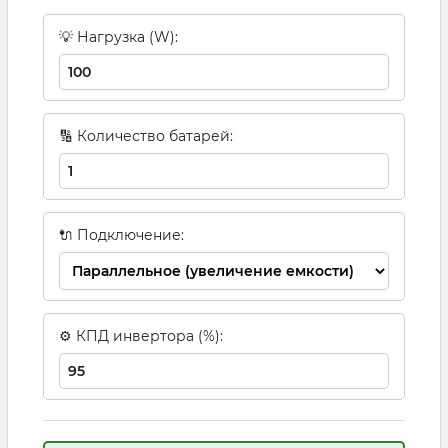
💡 Нагрузка (W):
🔢 Количество батарей:
🔌 Подключение:
⚙ КПД инвертора (%):