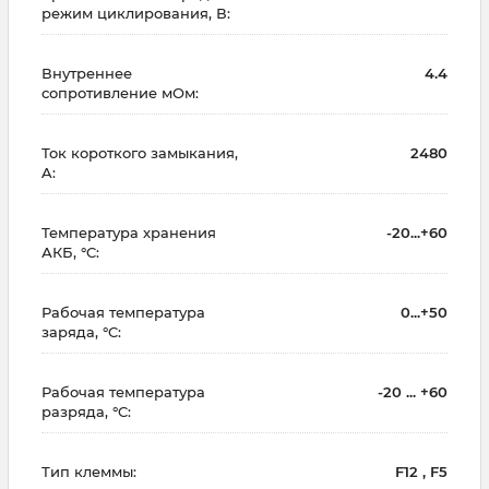
режим циклирования, В:
Внутреннее
4.4
сопротивление мОм:
Ток короткого замыкания,
2480
A:
Температура хранения
-20...+60
АКБ, °C:
Рабочая температура
0...+50
заряда, °C:
Рабочая температура
-20 ... +60
разряда, °C:
Тип клеммы:
F12 , F5