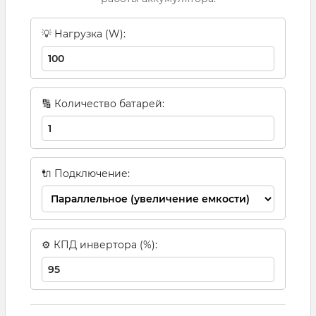
💡 Нагрузка (W):
🔢 Количество батарей:
🔌 Подключение:
⚙ КПД инвертора (%):