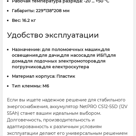
Рабочая температура разряда:
-20 ... +50 °C
Габариты:
229*138*208 мм
Вес:
16.2 кг
Удобство эксплуатации
Назначение:
для поломоечных машин,для
освещения,для дачи,для насоса,для ИБП,для
дома,для лодочных электромоторов,для
погрузчиков,для електроскутера
Материал корпуса:
Пластик
Тип клеммы:
M6
Если вы ищете надежное решение для стабильного
энергоснабжения, аккумулятор NetPRO CS12-55D (12V
55Ah) станет вашим идеальным выбором.
Долговечность, производительность и
адаптированность к различным условиям
эксплуатации делают его универсальным решением