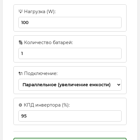
💡 Нагрузка (W):
🔢 Количество батарей:
🔌 Подключение:
⚙ КПД инвертора (%):