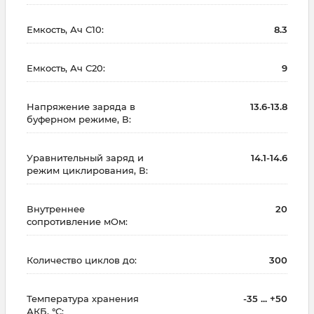
Емкость, Ач С10:
8.3
Емкость, Ач С20:
9
Напряжение заряда в
13.6-13.8
буферном режиме, В:
Уравнительный заряд и
14.1-14.6
режим циклирования, В:
Внутреннее
20
сопротивление мОм:
Количество циклов до:
300
Температура хранения
-35 ... +50
АКБ, °C: