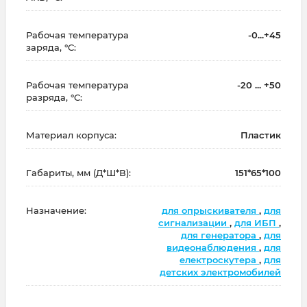
Рабочая температура
-0...+45
заряда, °C:
Рабочая температура
-20 ... +50
разряда, °C:
Материал корпуса:
Пластик
Габариты, мм (Д*Ш*В):
151*65*100
Назначение:
для опрыскивателя
,
для
сигнализации
,
для ИБП
,
для генератора
,
для
видеонаблюдения
,
для
електроскутера
,
для
детских электромобилей