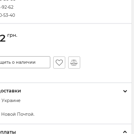
2-92-62
0-53-40
72
грн.
щить о наличии
доставки
о Украине
 Новой Почтой.
оплаты