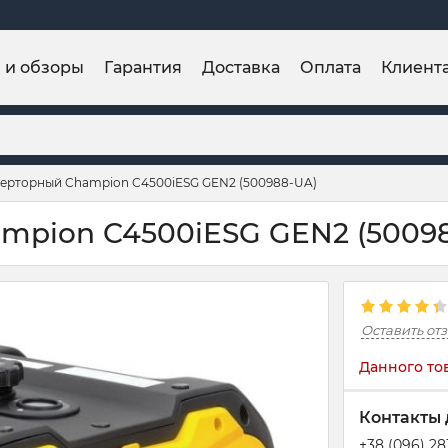
и и обзоры
Гарантия
Доставка
Оплата
Клиент
верторный Champion C4500iESG GEN2 (500988-UA)
mpion C4500iESG GEN2 (5009
Оставить от
Данного то
Контакты 
+38 (096) 2