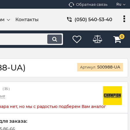
Обратная связь
Ru
ам
Контакты
(050) 540-53-40
0
88-UA)
500988-UA
Артикул:
(
35
)
зыв
вара нет, но мы с радостью подберем Вам аналог
для заказа:
83-86-66