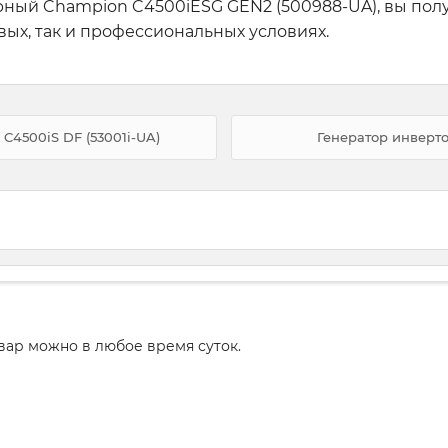
ный Champion C4500iESG GEN2 (500988-UA), вы полу
вых, так и профессиональных условиях.
4500iS DF (53001i-UA)
Генератор инверт
вар можно в любое время суток.