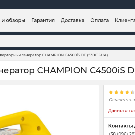
и и обзоры
Гарантия
Доставка
Оплата
Клиент
верторный генератор CHAMPION C4500iS DF (53001i-UA)
ератор CHAMPION C4500iS DF 
Оставить от
Данного то
Контакты 
+38 (096) 2