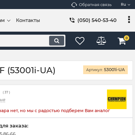
Обратная связь
Ru
ам
Контакты
(050) 540-53-40
0
(53001i-UA)
53001i-UA
Артикул:
(
37
)
зыв
вара нет, но мы с радостью подберем Вам аналог
для заказа:
83-86-66