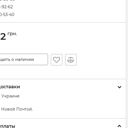
2-92-62
0-53-40
32
грн.
щить о наличии
доставки
о Украине
 Новой Почтой.
оплаты