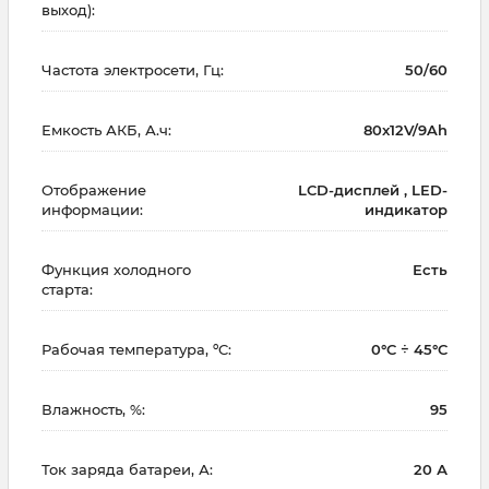
выход):
Частота электросети, Гц:
50/60
Емкость АКБ, А.ч:
80x12V/9Ah
Отображение
LCD-дисплей , LED-
информации:
индикатор
Функция холодного
Есть
старта:
Рабочая температура, ºC:
0°C ÷ 45°C
Влажность, %:
95
Ток заряда батареи, А:
20 А