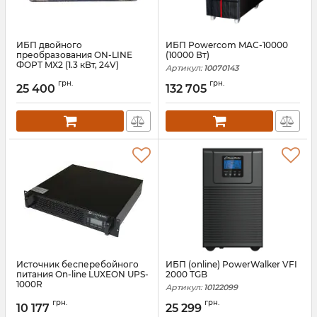
ИБП двойного
ИБП Powercom MAC-10000
преобразования ON-LINE
(10000 Вт)
ФОРТ MX2 (1.3 кВт, 24V)
Артикул:
10070143
Артикул:
АН010238
грн.
грн.
25 400
132 705
Источник бесперебойного
ИБП (online) PowerWalker VFI
питания On-line LUXEON UPS-
2000 TGB
1000R
Артикул:
10122099
Артикул:
at-00000876
грн.
грн.
10 177
25 299