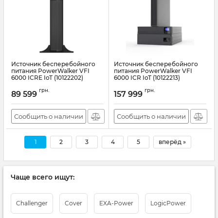
Источник бесперебойного
Источник бесперебойного
питания PowerWalker VFI
питания PowerWalker VFI
6000 ICRE IoT (10122202)
6000 ICR IoT (10122213)
Артикул:
10122202
Артикул:
10122213
грн.
грн.
89 599
157 999
Сообщить о наличии
Сообщить о наличии
1
2
3
4
5
вперёд »
Чаще всего ищут:
Challenger
Cover
EXA-Power
LogicPower