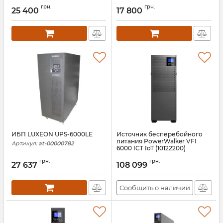
Артикул:
АН005103
грн.
грн.
25 400
17 800
ИБП LUXEON UPS-6000LE
Источник бесперебойного
питания PowerWalker VFI
Артикул:
at-00000782
6000 ICT IoT (10122200)
Артикул:
10122200
грн.
грн.
27 637
108 099
Сообщить о наличии