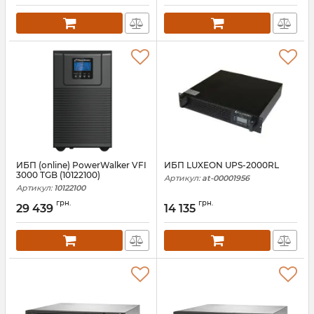
ИБП (online) PowerWalker VFI
ИБП LUXEON UPS-2000RL
3000 TGB (10122100)
Артикул:
at-00001956
Артикул:
10122100
грн.
грн.
29 439
14 135