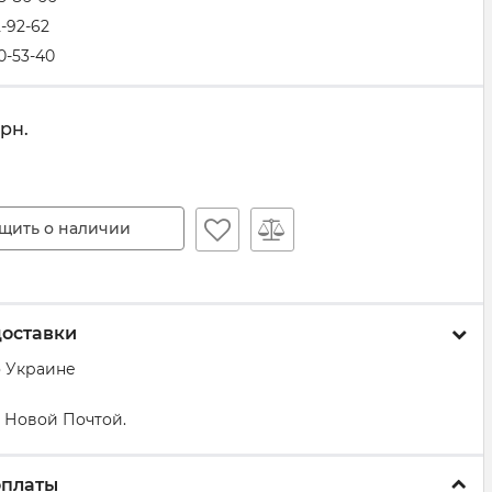
2-92-62
0-53-40
грн.
щить о наличии
доставки
о Украине
 Новой Почтой.
оплаты