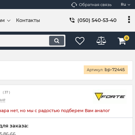
Обратная связь
Ru
ам
Контакты
(050) 540-53-40
0
bp-72445
Артикул:
(
37
)
зыв
вара нет, но мы с радостью подберем Вам аналог
для заказа:
83-86-66