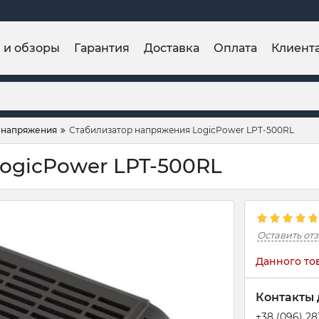
и и обзоры
Гарантия
Доставка
Оплата
Клиент
 напряжения
Стабилизатор напряжения LogicPower LPT-500RL
ogicPower LPT-500RL
Оставить от
Данного то
Контакты 
+38 (096) 2