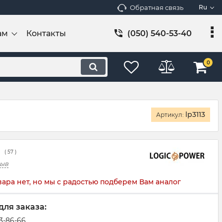
Обратная связь
Ru
ам
Контакты
(050) 540-53-40
0
lp3113
Артикул:
(
57
)
зыв
вара нет, но мы с радостью подберем Вам аналог
для заказа:
83-86-66