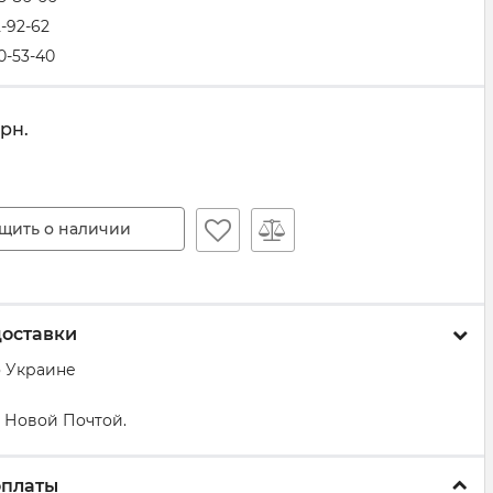
2-92-62
0-53-40
грн.
щить о наличии
доставки
о Украине
 Новой Почтой.
оплаты