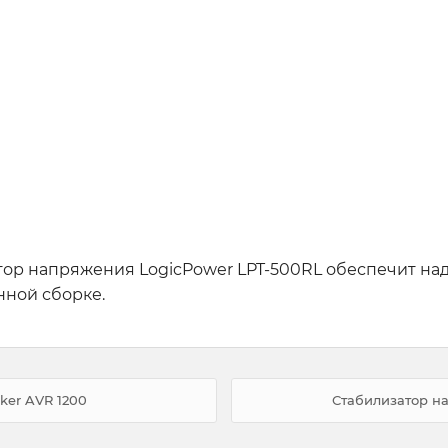
тор напряжения LogicPower LPT-500RL обеспечит на
нной сборке.
er AVR 1200
Стабилизатор н