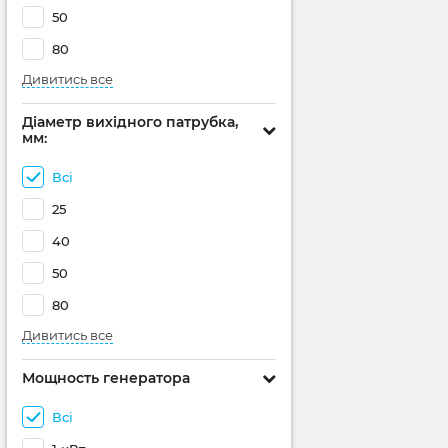
50
80
Дивитись все
Діаметр вихідного патрубка,
мм:
Всі
25
40
50
80
Дивитись все
Мощность генератора
Всі