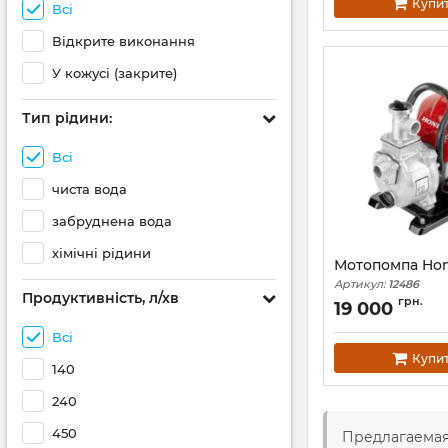
Купи
Всі
Відкрите виконання
У кожусі (закрите)
Тип рідини:
Всі
чиста вода
забруднена вода
хімічні рідини
Мотопомпа Hon
Артикул:
12486
Продуктивність, л/хв
грн.
19 000
Всі
Купи
140
240
450
Предлагаемая