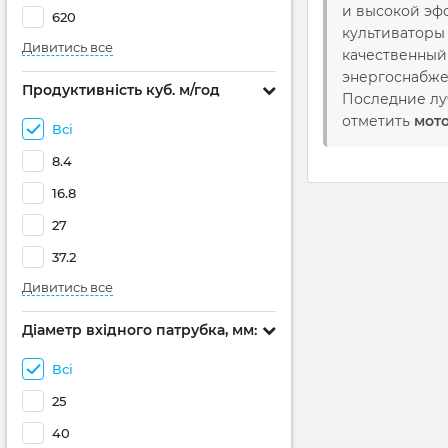
и высокой эф
620
культиваторы
Дивитись все
качественный
энергоснабже
Продуктивність куб. м/год
Последние лу
отметить
мот
Всі
8.4
16.8
27
37.2
Дивитись все
Діаметр вхідного патрубка, мм:
Всі
25
40