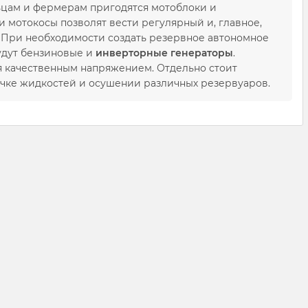
ьцам и фермерам пригодятся мотоблоки и
 мотокосы позволят вести регулярный и, главное,
. При необходимости создать резервное автономное
удут бензиновые и
инверторные генераторы
.
я качественным напряжением. Отдельно стоит
ачке жидкостей и осушении различных резервуаров.