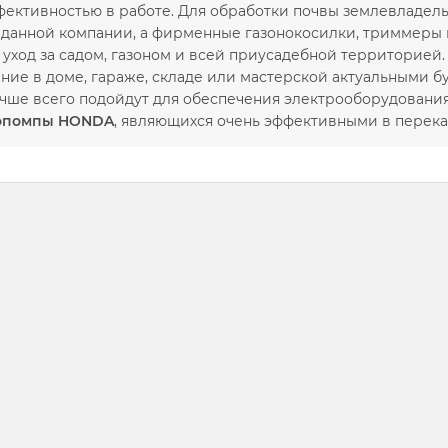
фективностью в работе. Для обработки почвы землевладел
 данной компании, а фирменные газонокосилки, триммеры и
 уход за садом, газоном и всей приусадебной территорией
ние в доме, гараже, складе или мастерской актуальными б
чше всего подойдут для обеспечения электрооборудовани
опомпы HONDA
, являющихся очень эффективными в перек