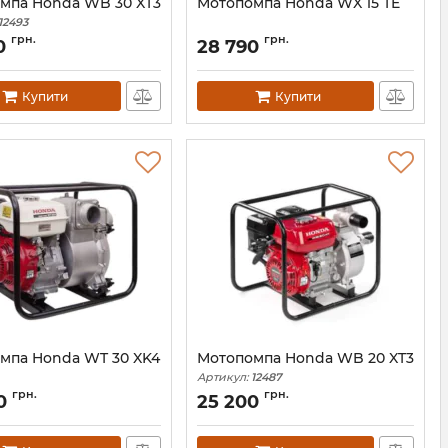
мпа Honda WB 30 XT3
Мотопомпа Honda WX 15 TE
12493
грн.
грн.
0
28 790
Купити
Купити
мпа Honda WT 30 XK4
Мотопомпа Honda WB 20 XT3
Артикул:
12487
12488
грн.
грн.
0
25 200