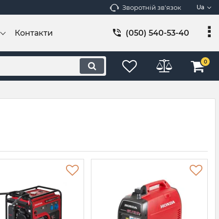
Зворотній зв'язок
Ua
Контакти
(050) 540-53-40
0