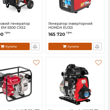
овий генератор
Генератор інверторний
EM 5500 CXS2
HONDA EU32i
АН002245
Артикул:
12502
грн.
грн.
00
165 720
Купити
Купити