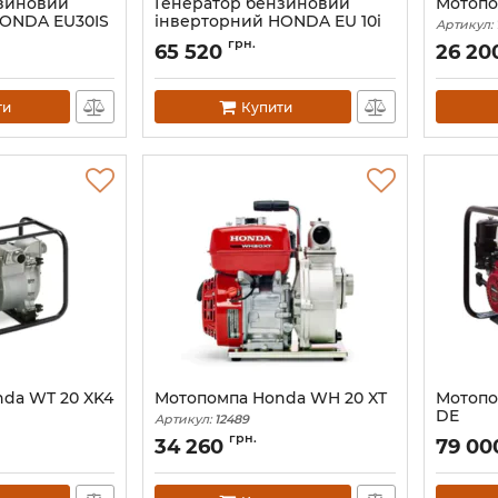
нзиновий
Генератор бензиновий
Мотопо
HONDA EU30IS
інверторний HONDA EU 10i
Артикул:
T1
грн.
65 520
26 20
Артикул:
АН002239
ти
Купити
da WT 20 XK4
Мотопомпа Honda WH 20 XT
Мотопо
DE
Артикул:
12489
Артикул:
грн.
34 260
79 00