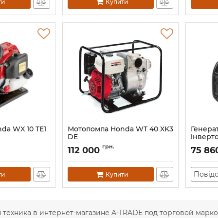
ти
Купити
da WX 10 TE1
Мотопомпа Honda WT 40 XK3
Генера
DE
інверт
TE
Артикул:
12485
грн.
112 000
75 86
Артикул:
Повідо
ти
Купити
 техника в интернет-магазине A-TRADE под торговой марк