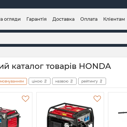
та огляди
Гарантія
Доставка
Оплата
Кліентам
ий каталог товарів HONDA
амовчуванням
ціною
назвою
рейтингу