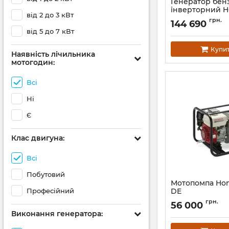
Генератор бе
інверторний 
від 2 до 3 кВт
Артикул:
АН002241
грн.
144 690
від 5 до 7 кВт
Купи
Наявність лічильника
мотогодин:
Всі
Ні
Є
Клас двигуна:
Всі
Побутовий
Мотопомпа Hon
Професійний
DE
Артикул:
12491
грн.
56 000
Виконання генератора: