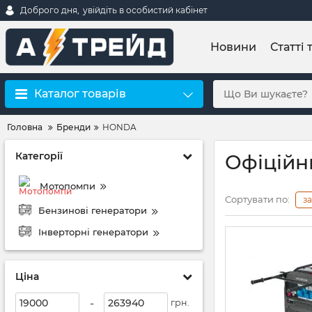
Доброго дня,
увійдіть в особистий кабінет
Новини
Статті 
Каталог товарів
Головна
Бренди
HONDA
Категорії
Офіційн
Мотопомпи
Сортувати по:
з
Бензинові генератори
Інверторні генератори
Ціна
-
грн.