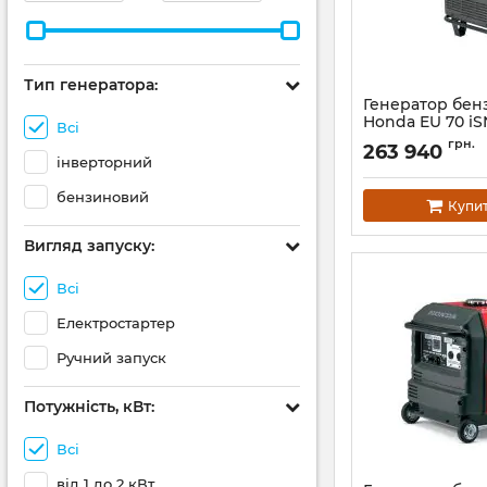
Тип генератора:
Генератор бе
Honda EU 70 iS
Всі
Артикул:
АН006458
грн.
263 940
інверторний
бензиновий
Купи
Вигляд запуску:
Всі
Електростартер
Ручний запуск
Потужність, кВт:
Всі
від 1 до 2 кВт