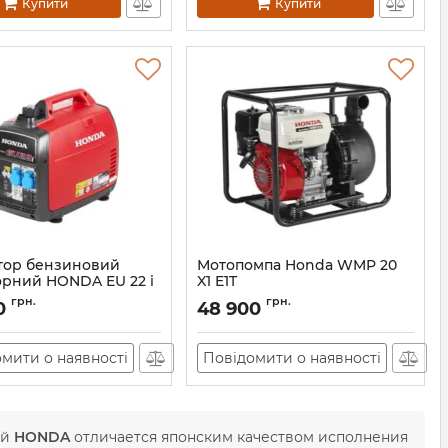
Купити
Купити
тор бензиновий
Мотопомпа Honda WMP 20
орний HONDA EU 22 i
X1 E1T
Артикул:
12490
грн.
грн.
0
48 900
АН002240
мити о наявності
Повідомити о наявності
ой
HONDA
отличается японским качеством исполнения