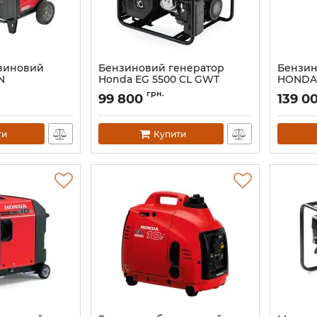
нзиновий
Бензиновий генератор
Бензин
N
Honda EG 5500 CL GWT
HONDA 
Артикул:
10664
Артикул:
грн.
99 800
139 0
ти
Купити