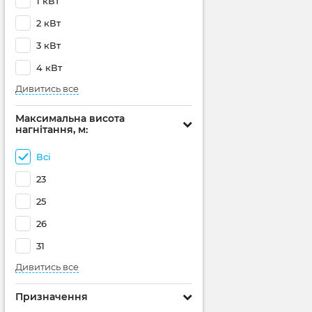
1 кВт
2 кВт
3 кВт
4 кВт
Дивитись все
Максимальна висота
нагнітання, м:
Всі
23
25
26
31
Дивитись все
Призначення