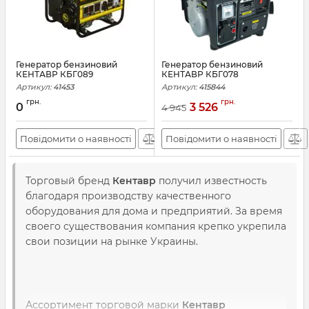
Генератор бензиновий
Генератор бензиновий
КЕНТАВР КБГ089
КЕНТАВР КБГ078
Артикул:
41453
Артикул:
415844
грн.
грн.
0
3 526
4 945
Повідомити о наявності
Повідомити о наявності
Торговый бренд
Кентавр
получил известность
благодаря производству качественного
оборудования для дома и предприятий. За время
своего существования компания крепко укрепила
свои позиции на рынке Украины.
Ассортимент торговой марки
Кентавр