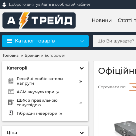
Доброго дня,
увійдіть в особистий кабінет
Новини
Статті 
Каталог товарів
Головна
Бренди
Europower
Категорії
Офіційн
Релейні стабілізатори
напруги
Сортувати по:
з
AGM акумулятори
ДБЖ з правильною
синусоїдою
Гібридні інвертори
Ціна