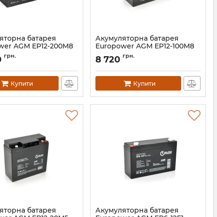
яторна батарея
Акумуляторна батарея
wer AGM EP12-200M8
Europower AGM EP12-100M8
14260
Артикул:
16233
грн.
грн.
0
8 720
Купити
Купити
яторна батарея
Акумуляторна батарея