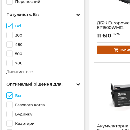
Переносний
Потужність, Вт:
ДБЖ Europowe
Всі
EP1500WM12
Артикул:
14825
грн.
11 610
300
480
Купи
500
700
Дивитись все
Оптимальні рішення для:
Всі
Газового котла
Будинку
Квартири
Акумуляторна 