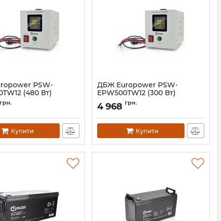
ropower PSW-
ДБЖ Europower PSW-
TW12 (480 Вт)
EPW500TW12 (300 Вт)
14819
Артикул:
14818
грн.
грн.
4 968
Купити
Купити