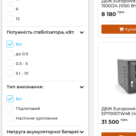
ДБЖ Europowe
1500/24 (1050 Вт
6
Артикул:
39306
грн.
8 180
12
Купи
Потужність стабілізатора, кВт:
Всі
до 0.5
0.5 - 5
5.1 - 10
Тип виконання:
Всі
Підлоговий
ДБЖ Europowe
EP7000TW48 (4
Настінне кріплення
Артикул:
01587
грн.
31 500
Напруга акумуляторної батареї: