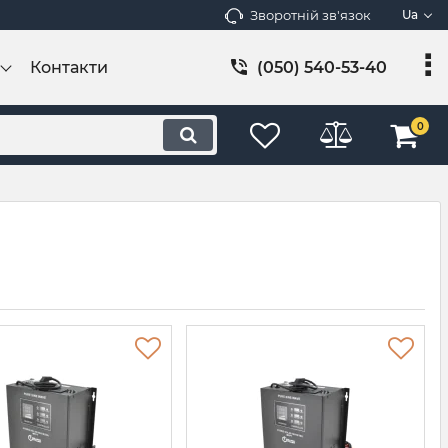
Зворотній зв'язок
Ua
Контакти
(050) 540-53-40
0