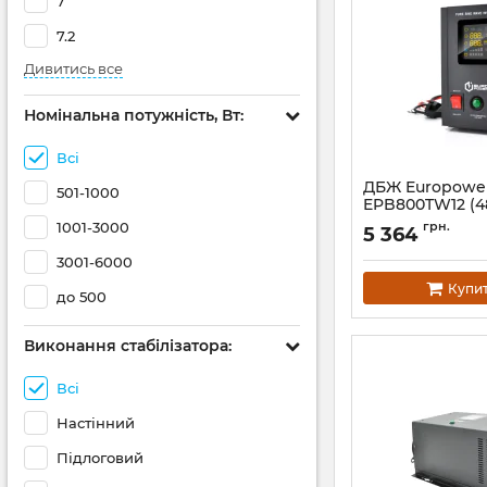
7
7.2
Дивитись все
Номінальна потужність, Вт:
Всі
ДБЖ Europowe
501-1000
EPB800TW12 (4
Артикул:
14821
1001-3000
грн.
5 364
3001-6000
Купи
до 500
Виконання стабілізатора:
Всі
Настінний
Підлоговий