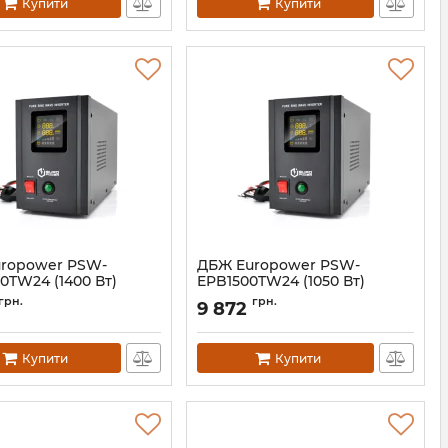
Купити
Купити
ropower PSW-
ДБЖ Europower PSW-
0TW24 (1400 Вт)
EPB1500TW24 (1050 Вт)
07817
Артикул:
02569
грн.
грн.
9 872
Купити
Купити