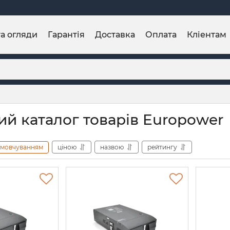
та огляди
Гарантія
Доставка
Оплата
Кліентам
ий каталог товарів Europower
амовчуванням
ціною
назвою
рейтингу