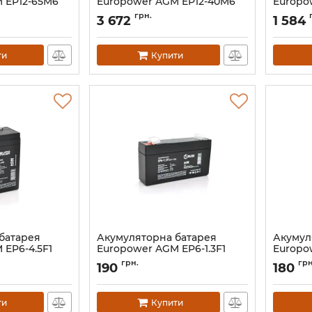
 EP12-65M6
Europower AGM EP12-40M6
Europo
Артикул:
14269
Артикул:
грн.
3 672
1 584
ти
Купити
батарея
Акумуляторна батарея
Акумул
 EP6-4.5F1
Europower AGM EP6-1.3F1
Europo
Артикул:
15331
Артикул:
грн.
грн
190
180
ти
Купити