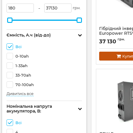
-
грн.
Гiбрiдний інве
Europower RT
Ємність, А.ч (від-до)
5000LCD
грн.
37 130
Артикул:
12665
Всі
0-10ah
Купи
1-33ah
33-70ah
70-100ah
Дивитись все
Номінальна напруга
акумулятора, В:
Всі
4