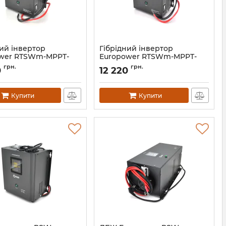
ний інвертор
Гiбрiдний інвертор
wer RTSWm-MPPT-
Europower RTSWm-MPPT-
D
1000LCD
грн.
грн.
0
12 220
12663
Артикул:
12662
Купити
Купити