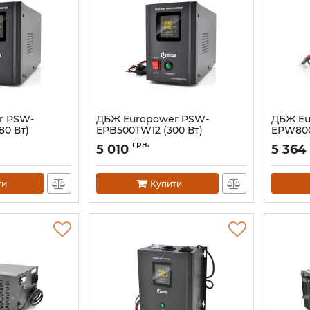
r PSW-
ДБЖ Europower PSW-
ДБЖ Eu
80 Вт)
EPB500TW12 (300 Вт)
EPW800
Артикул:
14820
Артикул:
грн.
5 010
5 364
ти
Купити