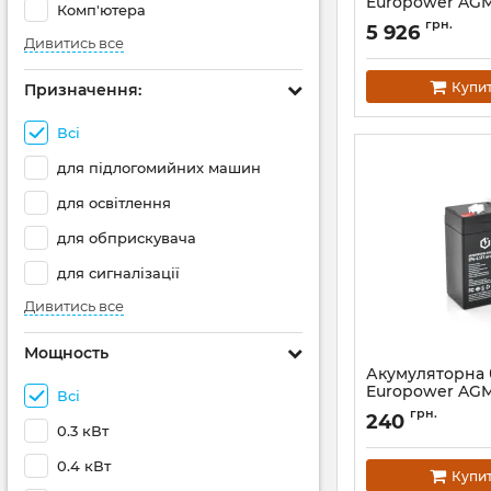
Europower AGM
Комп'ютера
Артикул:
14262
грн.
5 926
Дивитись все
Купи
Призначення:
Всі
для підлогомийних машин
для освітлення
для обприскувача
для сигналізації
Дивитись все
Мощность
Акумуляторна 
Europower AGM
Всі
Артикул:
14279
грн.
240
0.3 кВт
0.4 кВт
Купи