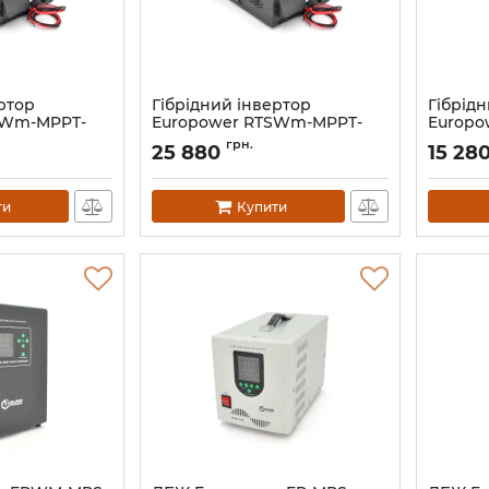
ртор
Гiбрiдний інвертор
Гiбрiд
SWm-MPPT-
Europower RTSWm-MPPT-
Europo
3000LCD
2000LC
грн.
25 880
15 28
Артикул:
12664
Артикул:
ти
Купити