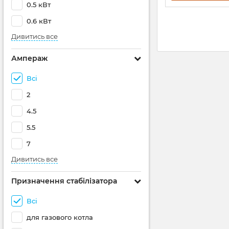
0.5 кВт
0.6 кВт
Дивитись все
Ампераж
Всі
2
4.5
5.5
7
Дивитись все
Призначення стабілізатора
Всі
для газового котла