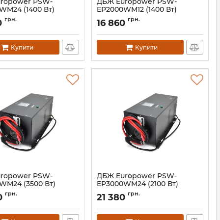
ropower PSW-
ДБЖ Europower PSW-
WM24 (1400 Вт)
EP2000WM12 (1400 Вт)
09845
Артикул:
02137
грн.
грн.
0
16 860
Купити
Купити
ropower PSW-
ДБЖ Europower PSW-
WM24 (3500 Вт)
EP3000WM24 (2100 Вт)
02133
Артикул:
02135
грн.
грн.
0
21 380