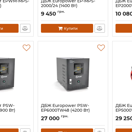
r EPWM-MPS-
ДБЖ Europower EP-MPS-
ДБЖ Eu
)
2000/24 (1400 Вт)
EP2000
Артикул:
39299
Артикул:
грн.
9 450
10 08
ти
Купити
r PSW-
ДБЖ Europower PSW-
ДБЖ Eu
900 Вт)
EP6000TW48 (4200 Вт)
EP5000
Артикул:
01492
Артикул:
грн.
27 000
29 25