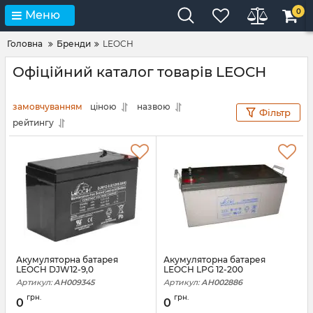
0
Меню
Головна
Бренди
LEOCH
Офіційний каталог товарів LEOCH
замовчуванням
ціною
назвою
Фільтр
рейтингу
Акумуляторна батарея
Акумуляторна батарея
LEOCH DJW12-9,0
LEOCH LPG 12-200
Артикул:
АН009345
Артикул:
АН002886
грн.
грн.
0
0