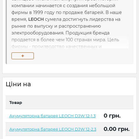
компании начинается с создания небольшой
фирмы в 1999 году по продаже батарей. В наше
время,
LEOCH
сумела достигнуть лидерства на
рынке по выпуску и распространению
электрооборудования. Продукция бренда
продается в более чем 100 странах мира. Цель
фирмы - производство качественных и
безопасных аккумуляторов для разных бытовых
+
приборов. Стандарт батарей
LEOCH
подтвержден
международными сертификатами ISO9001,
TS16949. Компания тесно сотрудничает
университетами и другими известными
Ціни на
брендами. Предприятие не останавливается на
достигнутом, и инженеры работают над
созданием и внедрением инновационных
Товар
технологий при производстве аккумуляторов.
LEOCH
- это революционные решения в мире
0
грн.
Акумуляторна батарея LEOCH DJW 12-1.3
электроники.
0.00
грн.
Акумуляторна батарея LEOCH DJW 12-2.3