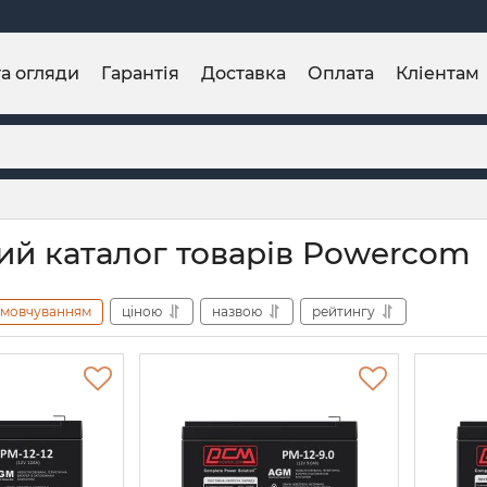
та огляди
Гарантія
Доставка
Оплата
Кліентам
ий каталог товарів Powercom
амовчуванням
ціною
назвою
рейтингу