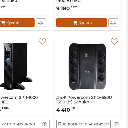
) Schuko
(900 Вт) IEC
00210152
Артикул:
00210150
грн.
грн.
9 180
Купити
Купити
wercom SPR-1000
ДБЖ Powercom SPD-650U
) IEC
(390 Вт) Schuko
00210235
Артикул:
00210174
грн.
грн.
4
4 410
мити о наявності
Повідомити о наявності