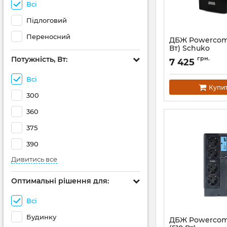
Всі
Підлоговий
Переносний
ДБЖ Powercom 
Вт) Schuko
Артикул:
00210202
Потужність, Вт:
грн.
7 425
Всі
Купи
300
360
375
390
Дивитись все
Оптимальні рішення для:
Всі
Будинку
ДБЖ Powercom