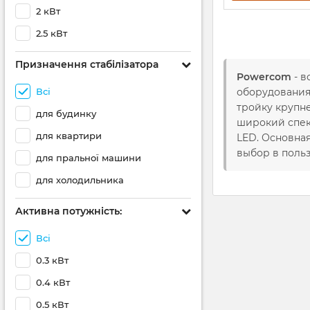
2 кВт
2.5 кВт
Призначення стабілізатора
Powercom
- в
Всі
оборудования 
тройку крупн
для будинку
широкий спек
для квартири
LED. Основная
выбор в поль
для пральної машини
для холодильника
Активна потужність:
Всі
0.3 кВт
0.4 кВт
0.5 кВт