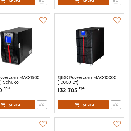
Купити
Купити
wercom MAC-1500
ДБЖ Powercom MAC-10000
т) Schuko
(10000 Вт)
00530058
Артикул:
10070143
грн.
грн.
0
132 705
Купити
Купити