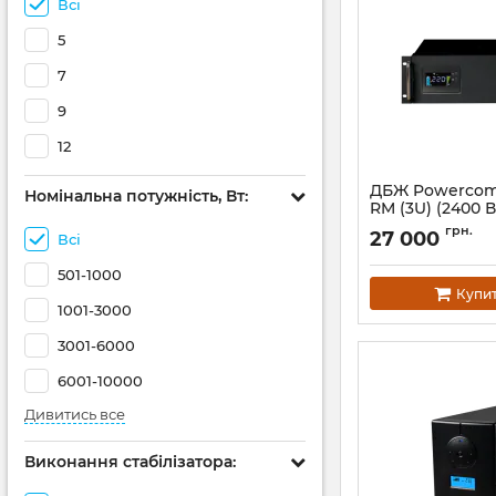
Всі
5
7
9
12
ДБЖ Powercom
Номінальна потужність, Вт:
RM (3U) (2400 В
Артикул:
00210242
грн.
27 000
Всі
501-1000
Купи
1001-3000
3001-6000
6001-10000
Дивитись все
Виконання стабілізатора: