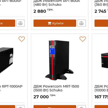
 RPT-800AP
ДБЖ Powercom RPT-800A
ДБЖ Po
o
(480 Вт) Schuko
(360 Вт
Артикул:
00210189
Артикул:
грн.
2 880
2 745
ти
Купити
 RPT-1000AP
ДБЖ Powercom MRT-1500
ДБЖ Po
o
(1500 Вт) Schuko
(10000 
Артикул:
00230059
Артикул:
грн.
27 000
167 17