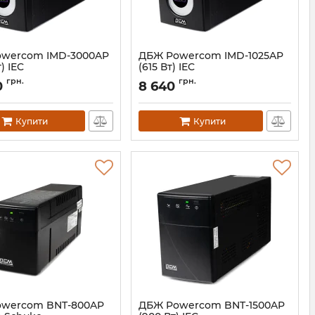
wercom IMD-3000AP
ДБЖ Powercom IMD-1025AP
) IEC
(615 Вт) IEC
00210186
Артикул:
00210133
грн.
грн.
0
8 640
Купити
Купити
wercom BNT-800AP
ДБЖ Powercom BNT-1500AP