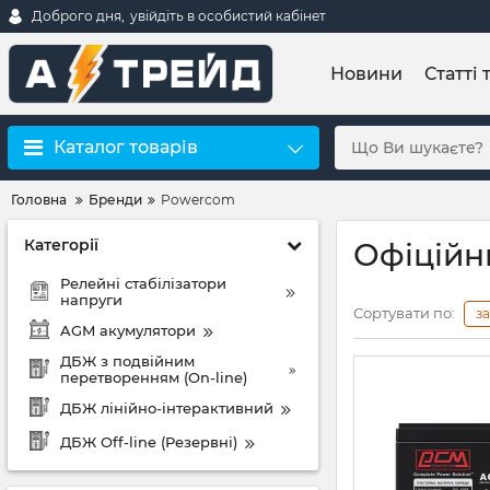
Доброго дня,
увійдіть в особистий кабінет
Новини
Статті 
Каталог товарів
Головна
Бренди
Powercom
Категорії
Офіційн
Релейні стабілізатори
напруги
Сортувати по:
з
AGM акумулятори
ДБЖ з подвійним
перетворенням (On-line)
ДБЖ лінійно-інтерактивний
ДБЖ Off-line (Резервні)