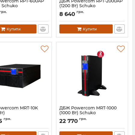
wercom RPT-600AP
ДБЖ Powercom RPT-2000AP
) Schuko
(1200 Вт) Schuko
00210188
Артикул:
00210226
грн.
грн.
8 640
Купити
Купити
wercom MRT-10K
ДБЖ Powercom MRT-1000
Вт)
(1000 Вт) Schuko
10070144
Артикул:
00230033
грн.
грн.
5
22 770