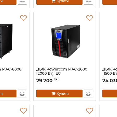
ти
Купити
 MAC-6000
ДБЖ Powercom MAC-2000
ДБЖ Po
(2000 Вт) IEC
(1500 В
Артикул:
00230047
Артикул:
грн.
29 700
24 03
ти
Купити