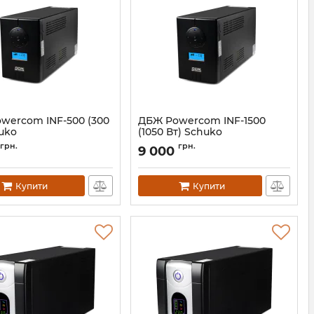
wercom INF-500 (300
ДБЖ Powercom INF-1500
uko
(1050 Вт) Schuko
00210197
Артикул:
00210203
грн.
грн.
9 000
Купити
Купити