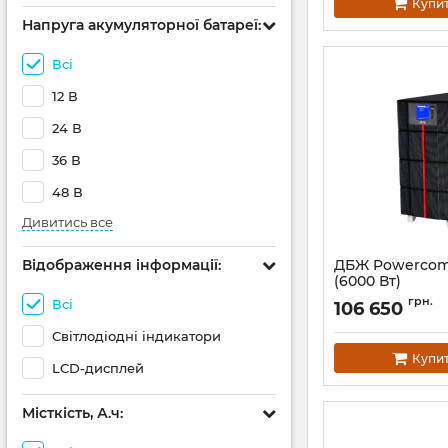
Купи
Напруга акумуляторної батареї:
Всі
12 В
24 В
36 В
48 В
Дивитись все
Відображення інформації:
ДБЖ Powercom
(6000 Вт)
Артикул:
10070142
грн.
Всі
106 650
Світлодіодні індикатори
Купи
LCD-дисплей
Місткість, А.ч: