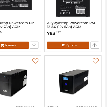
ятор Powercom PM-
Акумулятор Powercom PM-
(12v 7Ah) AGM
12-5.0 (12v 5Ah) AGM
10700283
Артикул:
10700223
н.
грн.
783
Купити
Купити