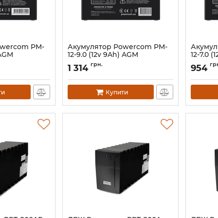
owercom PM-
Акумулятор Powercom PM-
Акумул
 AGM
12-9.0 (12v 9Ah) AGM
12-7.0 
Артикул:
00340036
Артикул:
грн.
гр
1 314
954
ти
Купити