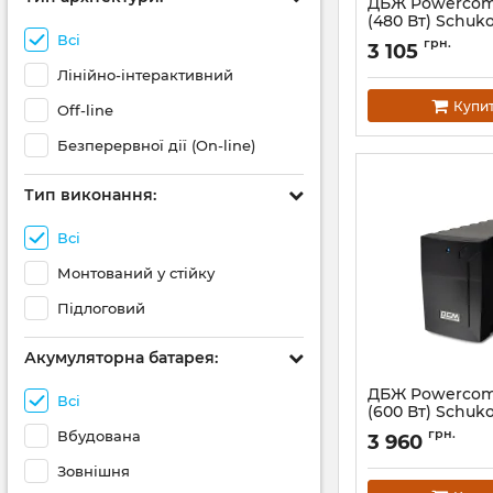
ДБЖ Powercom
(480 Вт) Schuk
Всі
Артикул:
00210190
грн.
3 105
Лінійно-інтерактивний
Купи
Off-line
Безперервної дії (On-line)
Тип виконання:
Всі
Монтований у стійку
Підлоговий
Акумуляторна батарея:
ДБЖ Powercom
Всі
(600 Вт) Schuk
Артикул:
00210219
грн.
Вбудована
3 960
Зовнішня