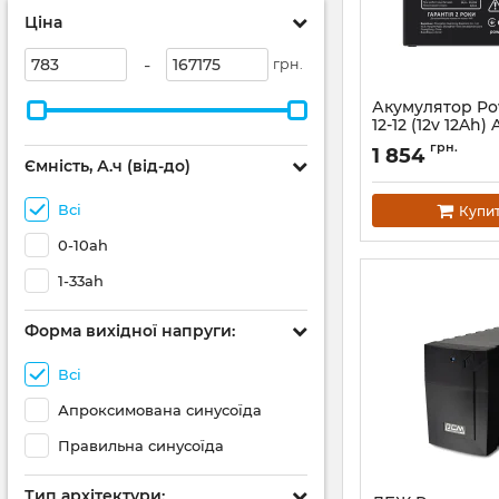
Ціна
-
грн.
Акумулятор P
12-12 (12v 12Ah)
Артикул:
10700284
грн.
1 854
Ємність, А.ч (від-до)
Всі
Купи
0-10ah
1-33ah
Форма вихідної напруги:
Всі
Апроксимована синусоїда
Правильна синусоїда
Тип архітектури: