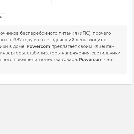
»
точников бесперебойного питания (УПС), прочего
а в 1987 году и на сегодняшний день входит в
ики в доме.
Powercom
предлагает своим клиентам
 инверторы, стабилизаторы напряжения, светильники
оянного повышения качества товара.
Powercom
- это