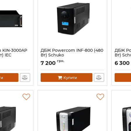
 KIN-3000AP
ДБЖ Powercom INF-800 (480
ДБЖ Po
т) IEC
Вт) Schuko
Вт) Sch
Артикул:
00012522
Артикул:
грн.
7 200
6 300
ти
Купити