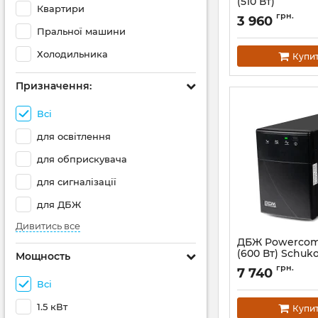
(510 Вт)
Квартири
Артикул:
10070137
грн.
3 960
Пральної машини
Холодильника
Купи
Призначення:
Всі
для освітлення
для обприскувача
для сигналізації
для ДБЖ
Дивитись все
ДБЖ Powercom
(600 Вт) Schuk
Мощность
Артикул:
00210153
грн.
7 740
Всі
1.5 кВт
Купи