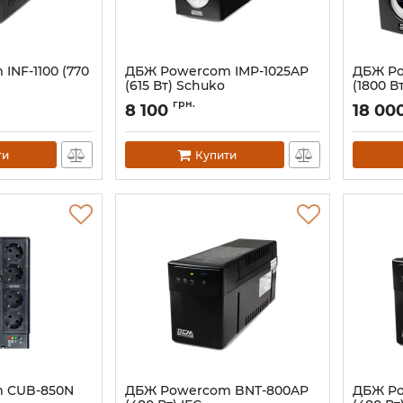
INF-1100 (770
ДБЖ Powercom IMP-1025AP
ДБЖ Po
(615 Вт) Schuko
(1800 Вт
Артикул:
10070139
Артикул:
грн.
8 100
18 00
ти
Купити
 CUB-850N
ДБЖ Powercom BNT-800AP
ДБЖ Po