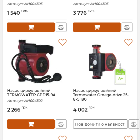
Артикул:
АН004305
Артикул:
АН004303
грн.
грн.
1 540
3 776
Насос циркуляційний
Насос циркуляційний
TERMOWATER GPD15-9A
Termowater Omega-drive 25-
8-5 180
Артикул:
АН004302
Артикул:
АН009696
грн.
грн.
2 266
4 002
Повідомити о наявності