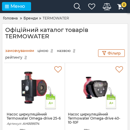
0
Меню
Головна
Бренди
TERMOWATER
Офіційний каталог товарів
TERMOWATER
замовчуванням
ціною
назвою
Фільтр
рейтингу
Насос циркуляційний
Насос циркуляційний
Termowater Omega-drive 25-6
Termowater Omega-drive 40-
10-10F
Артикул:
АН009574
Артикул:
АН009707
грн.
грн.