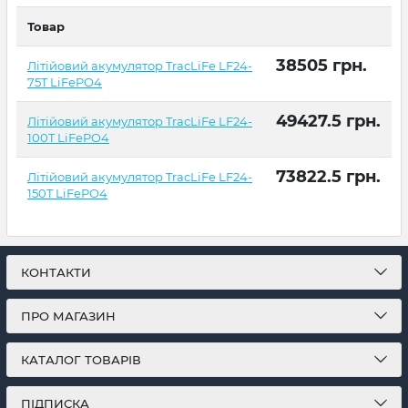
Товар
38505
грн.
Літійовий акумулятор TracLiFe LF24-
75T LiFePO4
49427.5
грн.
Літійовий акумулятор TracLiFe LF24-
100T LiFePO4
73822.5
грн.
Літійовий акумулятор TracLiFe LF24-
150T LiFePO4
КОНТАКТИ
ПРО МАГАЗИН
КАТАЛОГ ТОВАРІВ
ПІДПИСКА