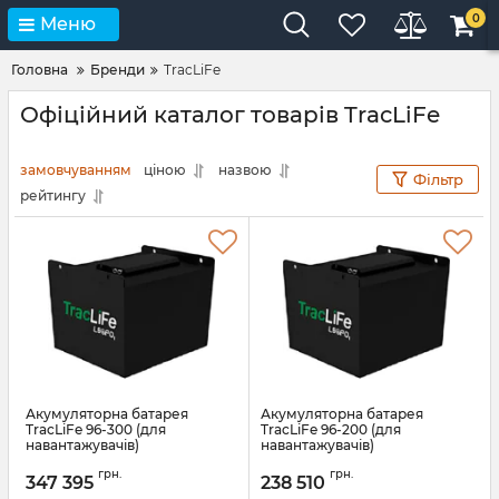
0
Меню
Головна
Бренди
TracLiFe
Офіційний каталог товарів TracLiFe
замовчуванням
ціною
назвою
Фільтр
рейтингу
Акумуляторна батарея
Акумуляторна батарея
TracLiFe 96-300 (для
TracLiFe 96-200 (для
навантажувачів)
навантажувачів)
Артикул:
13583
Артикул:
13582
грн.
грн.
347 395
238 510