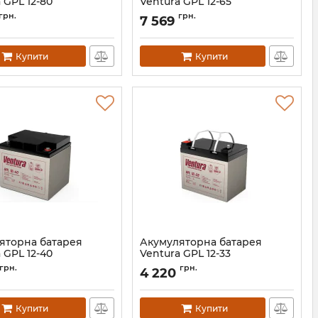
 GPL 12-80
Ventura GPL 12-65
АН000400
Артикул:
АН000398
грн.
грн.
7 569
Купити
Купити
яторна батарея
Акумуляторна батарея
 GPL 12-40
Ventura GPL 12-33
АН000395
Артикул:
АН000394
грн.
грн.
4 220
Купити
Купити