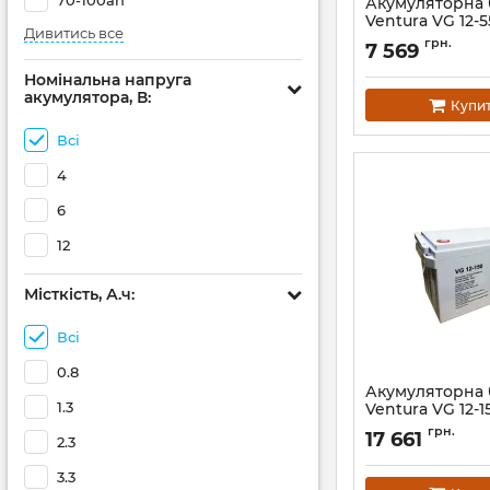
70-100ah
Акумуляторна 
Ventura VG 12-5
Дивитись все
Артикул:
АН008748
грн.
7 569
Номінальна напруга
акумулятора, В:
Купи
Всі
4
6
12
Місткість, А.ч:
Всі
0.8
Акумуляторна 
1.3
Ventura VG 12-1
Артикул:
АН006203
грн.
17 661
2.3
3.3