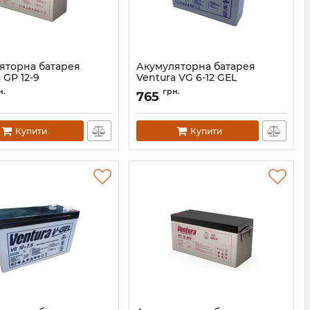
яторна батарея
Акумуляторна батарея
 GP 12-9
Ventura VG 6-12 GEL
АН010540
Артикул:
АН008751
н.
грн.
765
Купити
Купити