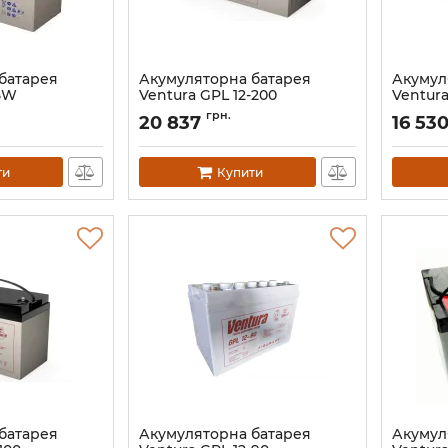
батарея
Акумуляторна батарея
Акумул
25W
Ventura GPL 12-200
Ventura
Артикул:
АН000406
Артикул:
грн.
20 837
16 53
ти
Купити
батарея
Акумуляторна батарея
Акумул