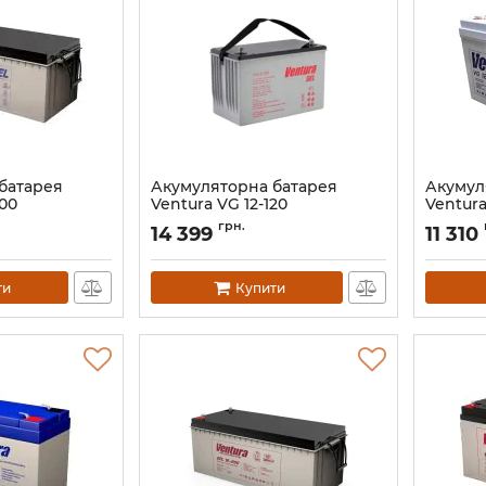
батарея
Акумуляторна батарея
Акумул
200
Ventura VG 12-120
Ventura
Артикул:
12407
Артикул:
грн.
14 399
11 310
ти
Купити