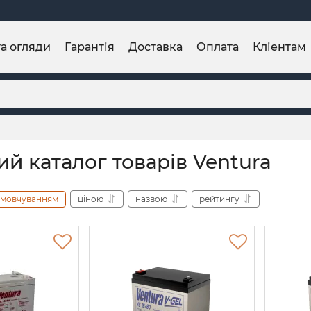
та огляди
Гарантія
Доставка
Оплата
Кліентам
ий каталог товарів Ventura
амовчуванням
ціною
назвою
рейтингу