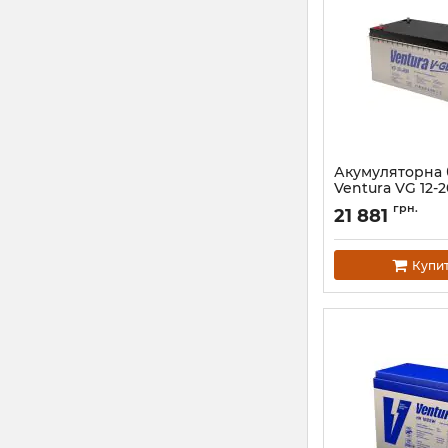
Акумуляторна 
Ventura VG 12-
Артикул:
АН003951
грн.
21 881
Купи