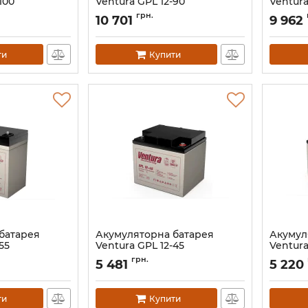
100
Ventura GPL 12-90
Ventura
Артикул:
АН000401
Артикул:
грн.
10 701
9 962
ти
Купити
батарея
Акумуляторна батарея
Акумул
55
Ventura GPL 12-45
Ventura
Артикул:
АН000396
Артикул:
грн.
5 481
5 220
ти
Купити