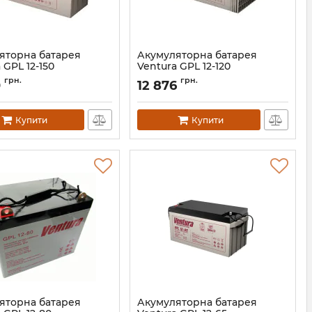
яторна батарея
Акумуляторна батарея
 GPL 12-150
Ventura GPL 12-120
АН000405
Артикул:
АН000403
грн.
грн.
0
12 876
Купити
Купити
яторна батарея
Акумуляторна батарея