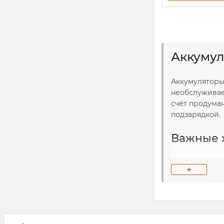
Аккумул
Аккумуляторы
необслуживае
счёт продума
подзарядкой.
Важные х
низкий ур
+
минимальн
хорошие п
отсутстви