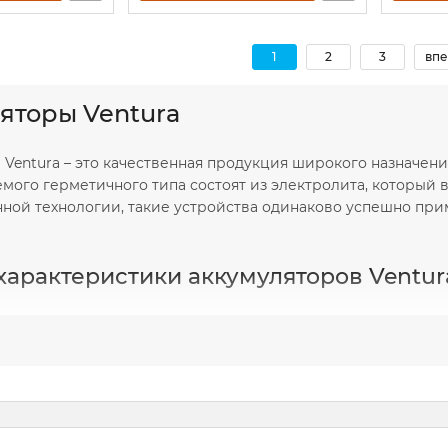
1
2
3
впе
яторы Ventura
 Ventura – это качественная продукция широкого назначен
мого герметичного типа состоят из электролита, который 
нной технологии, такие устройства одинаково успешно пр
арактеристики аккумуляторов Ventur
овень выделения газов за счёт их рекомбинации;
ое сопротивление внутри устройства;
оказатели работы при разряде высокими токами;
е логистических ограничений при транспортировке лю