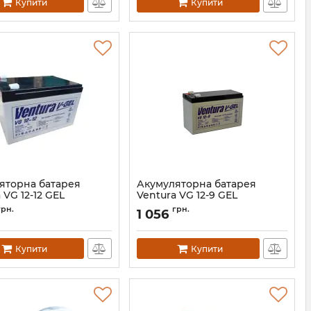
Купити
Купити
яторна батарея
Акумуляторна батарея
 VG 12-12 GEL
Ventura VG 12-9 GEL
АН006197
Артикул:
АН006196
грн.
грн.
1 056
Купити
Купити