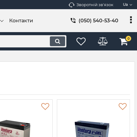
Зворотній зв'язок
Ua
Контакти
(050) 540-53-40
0