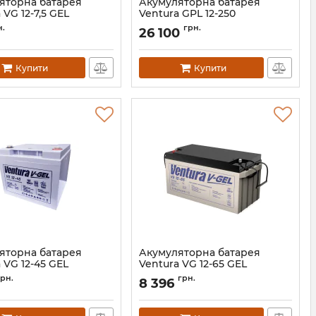
яторна батарея
Акумуляторна батарея
 VG 12-7,5 GEL
Ventura GPL 12-250
АН007290
Артикул:
АН006270
н.
грн.
26 100
Купити
Купити
яторна батарея
Акумуляторна батарея
 VG 12-45 GEL
Ventura VG 12-65 GEL
АН006201
Артикул:
АН006200
грн.
грн.
8 396