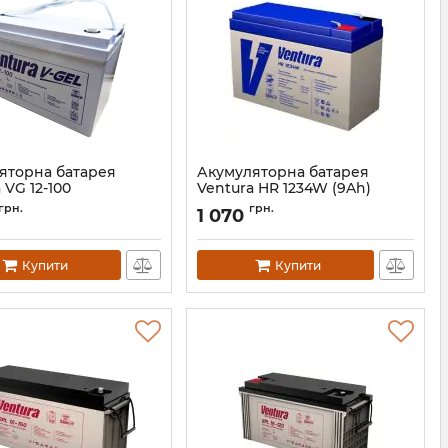
яторна батарея
Акумуляторна батарея
 VG 12-100
Ventura HR 1234W (9Ah)
АН003950
Артикул:
АН000418
грн.
грн.
1 070
Купити
Купити