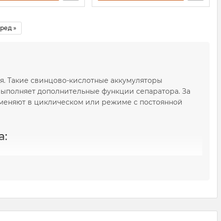
ред »
ия. Такие свинцово-кислотные аккумуляторы
выполняет дополнительные функции сепаратора. За
именяют в циклическом или режиме с постоянной
a:
быми методами.