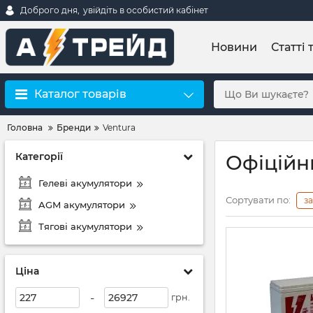
Доброго дня,
увійдіть в особистий кабінет
Новини
Статті 
Каталог товарів
Головна
Бренди
Ventura
Категорії
Офіційн
Гелеві акумулятори
Сортувати по:
з
AGM акумулятори
Тягові акумулятори
Ціна
-
грн.