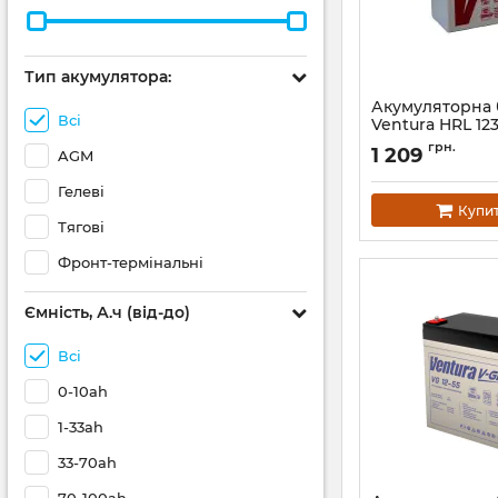
Тип акумулятора:
Акумуляторна 
Всі
Ventura HRL 12
Артикул:
11373
грн.
1 209
AGM
Гелеві
Купи
Тягові
Фронт-термінальні
Ємність, А.ч (від-до)
Всі
0-10ah
1-33ah
33-70ah