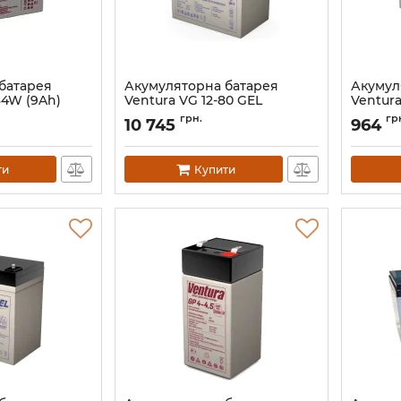
батарея
Акумуляторна батарея
Акумул
34W (9Ah)
Ventura VG 12-80 GEL
Ventura
Артикул:
АН010541
Артикул:
грн.
гр
10 745
964
ти
Купити