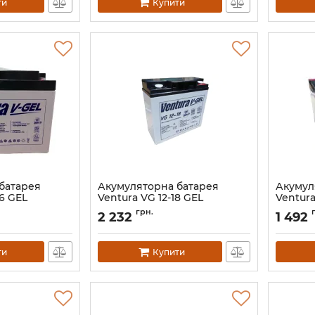
ти
Купити
батарея
Акумуляторна батарея
Акумул
26 GEL
Ventura VG 12-18 GEL
Ventura
Артикул:
АН006198
Артикул:
грн.
2 232
1 492
ти
Купити