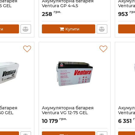
батарея
Акумуляторна батарея
Акумул
5 GEL
Ventura GP 4-4.5
Ventura
Артикул:
АН007292
Артикул:
грн.
гр
258
953
ти
Купити
батарея
Акумуляторна батарея
Акумул
50 GEL
Ventura VG 12-75 GEL
Ventura
Артикул:
АН006202
Артикул:
грн.
10 179
6 351