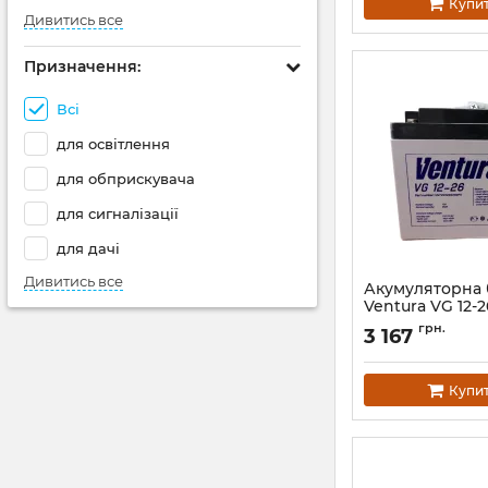
Купи
Дивитись все
Призначення:
Всі
для освітлення
для обприскувача
для сигналізації
для дачі
Дивитись все
Акумуляторна 
Ventura VG 12-
Артикул:
АН006199
грн.
3 167
Купи