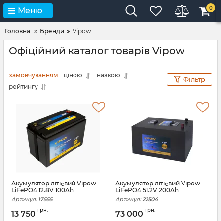
0
Меню
Головна
Бренди
Vipow
Офіційний каталог товарів Vipow
замовчуванням
ціною
назвою
Фільтр
рейтингу
Акумулятор літієвий Vipow
Акумулятор літієвий Vipow
LiFePO4 12.8V 100Ah
LiFePO4 51.2V 200Ah
Артикул:
17555
Артикул:
22504
грн.
грн.
13 750
73 000