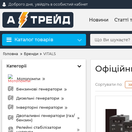
Доброго дня,
увійдіть в особистий кабінет
Новини
Статті 
Каталог товарів
Головна
Бренди
VITALS
Категорії
Офіційн
Мотопомпи
Сортувати по:
з
Бензинові генератори
Дизельні генератори
Інверторні генератори
Двопаливні генератори (газ/
бензин)
Релейні стабілізатори
напруги