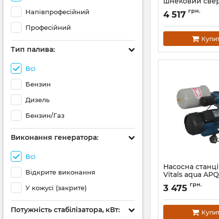
шнековий све
Vitals aqua 4DS 
грн.
Напівпрофесійний
4 517
Артикул:
48637
Професійний
Купи
Тип палива:
Всі
Бензин
Дизель
Бензин/Газ
Виконання генератора:
Всі
Насосна станц
Відкрите виконання
Vitals aqua APQ
Артикул:
47577
грн.
3 475
У кожусі (закрите)
Потужність стабілізатора, кВт:
Купи