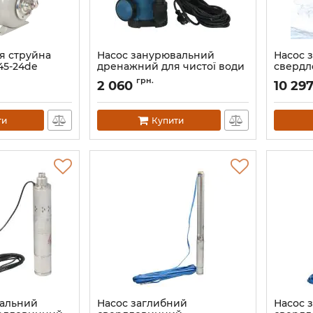
я струйна
Насос занурювальний
Насос 
745-24de
дренажний для чистої води
сверд
Vitals aqua DT 307s (47607)
відцент
грн.
2 060
10 29
28DC 31
Артикул:
47607
Артикул:
ти
Купити
вальний
Насос заглибний
Насос 