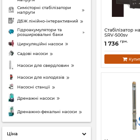
Симісторні стабілізатори
напруги
ДБЖ лінійно-інтерактивний
Гідроакумулятори та
Стабілізатор на
розширювальні баки
SRV-500sv
Артикул:
246599
грн.
1 736
Циркуляційні насоси
Садові насоси
Купи
Насоси для свердловин
Насоси для колодязів
Насосні станції
Дренажні насоси
Дренажно-фекальні насоси
Ціна