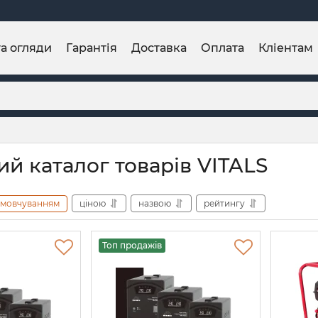
та огляди
Гарантія
Доставка
Оплата
Кліентам
ий каталог товарів VITALS
амовчуванням
ціною
назвою
рейтингу
Топ продажів