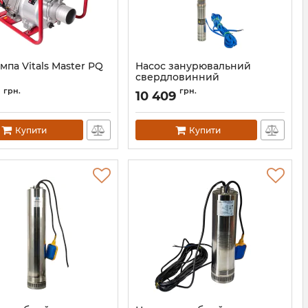
па Vitals Master PQ
Насос занурювальний
свердловинний
відцентровий стійкий до
148117
грн.
грн.
10 409
піску Vitals aqua PRO 3.5-
16SD 3059-1.2r
Артикул:
150676
Купити
Купити