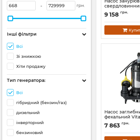
Насос занурю
-
свердловинни
грн.
відцентровий 
грн.
9 158
піску Vitals aq
3048-1.0r
Артикул:
150675
Купи
Інші фільтри
Всі
Зі знижкою
Хіти продажу
Тип генератора:
Всі
гібридний (бензин/газ)
Насос заглибн
дизельний
фекальний Vita
1620f PRO
інверторний
грн.
7 863
Артикул:
163121
бензиновий