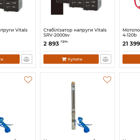
пруги Vitals
Стабілізатор напруги Vitals
Мотопом
SRV-2000sv
4-120b
Артикул:
246601
Артикул:
грн.
2 893
21 399
ти
Купити