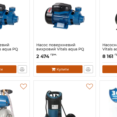
невий
Насос поверхневий
Насосн
s aqua PQ
вихровий Vitals aqua PQ
Vitals 
433de
Артикул:
грн.
г
2 474
8 161
Артикул:
123168
ти
Купити