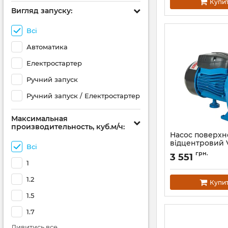
Купи
Вигляд запуску:
Всі
Автоматика
Електростартер
Ручний запуск
Ручний запуск / Електростартер
Максимальная
производительность, куб.м/ч:
Насос поверх
відцентровий V
Всі
568de
грн.
3 551
Артикул:
148464
1
1.2
Купи
1.5
1.7
Дивитись все