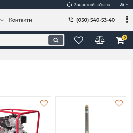
Зворотній зв'язок
Ua
Контакти
(050) 540-53-40
0