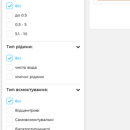
Всі
до 0.5
0.5 - 5
5.1 - 10
Тип рідини:
Всі
чиста вода
хімічні рідини
Тип всмоктування:
Всі
Відцентрові
Самовсмоктувальні
Багатоступінчасті