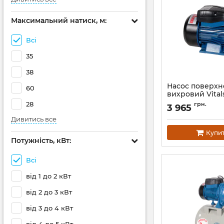
Максимальний натиск, м:
Всі
35
38
Насос поверх
60
вихровий Vital
747de
28
грн.
3 965
Артикул:
132954
Дивитись все
Купи
Потужність, кВт:
Всі
від 1 до 2 кВт
від 2 до 3 кВт
від 3 до 4 кВт