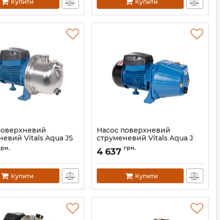
Купити
Купити
поверхневий
Насос поверхневий
евий Vitals Aqua JS
струменевий Vitals Aqua J
745de
грн.
грн.
4 637
123163
Артикул:
123165
Купити
Купити