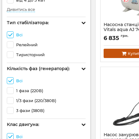
від 4 до 5 кВт
Дивитись все
Тип стабілізатора:
Насосна станці
Vitals aqua AJ 
Всі
Артикул:
123158
грн.
6 835
Релейний
Купи
Тиристорний
Кількість фаз (генератора):
Всі
1 фаза (220В)
1/3 фази (220/380В)
3 фази (380В)
Клас двигуна:
Насос занурю
Всі