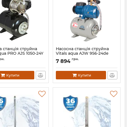
а станція струйна
Насосна станція струйна
aqua PRO AJS 1050-24Y
Vitals aqua AJW 956-24de
148888
Артикул:
123155
рн.
грн.
7 894
Купити
Купити