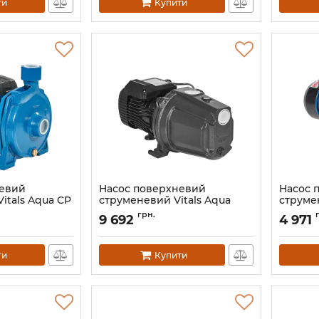
ти
Купити
невий
Насос поверхневий
Насос 
itals Aqua CP
струменевий Vitals Aqua
струмен
PRO JW 15110Y
744de
грн.
9 692
4 971
Артикул:
148890
Артикул:
ти
Купити