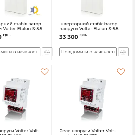
орний стабілізатор
Інверторний стабілізатор
 Volter Etalon S-5.5
напруги Volter Etalon S-5.5
остійкий)
Артикул:
11180
грн.
грн.
0
33 300
11181
мити о наявності
Повідомити о наявності
пруги Volter Volt-
Реле напруги Volter Volt-