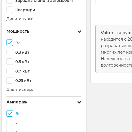
Зарядна станція автомобіля
Квартири
Дивитись все
Мощность
Volter
- ведущ
находится с 2
Всі
разрабатываю
многих лет к
0.3 кВт
Надежность п
0.5 кВт
долговечность
0.7 кВт
0.25 кВт
Дивитись все
Ампераж
Всі
2