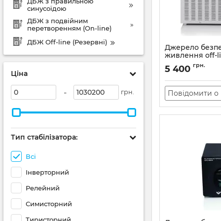
ДБЖ з правильною
синусоїдою
ДБЖ з подвійним
перетворенням (On-line)
ДБЖ Off-line (Резервні)
Джерело безп
живлення off-li
ДБЖ-300
грн.
5 400
Ціна
Артикул:
АН010486
-
грн.
Повідомити о 
Тип стабілізатора:
Всі
Інверторний
Релейний
Симисторний
Тиристорний