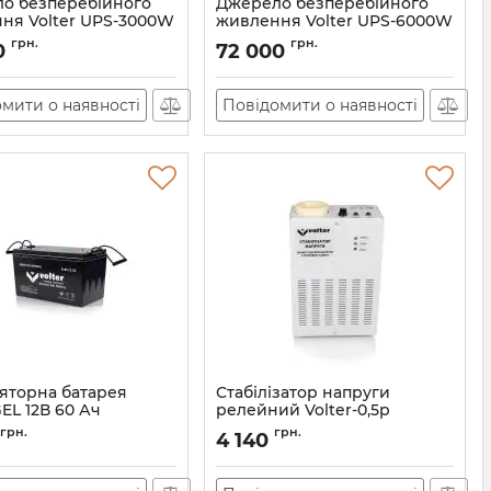
о безперебійного
Джерело безперебійного
ня Volter UPS-3000W
живлення Volter UPS-6000W
11605
Артикул:
11606
грн.
грн.
0
72 000
мити о наявності
Повідомити о наявності
яторна батарея
Стабілізатор напруги
GEL 12В 60 Ач
релейний Volter-0,5р
АН010475
Артикул:
АН010460
грн.
грн.
4 140