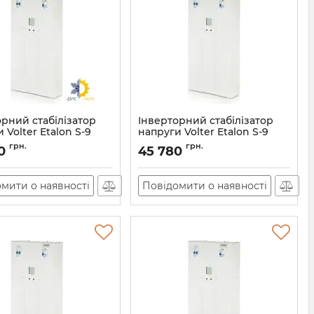
орний стабілізатор
Інверторний стабілізатор
 Volter Etalon S-9
напруги Volter Etalon S-9
остійкий)
Артикул:
11184
грн.
грн.
0
45 780
11185
мити о наявності
Повідомити о наявності