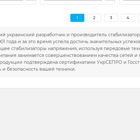
1
2
3
4
ий украинский разработчик и производитель стабилизато
001 года и за это время успела достичь значительных успехо
щее стабилизаторы напряжения, используя передовые тех
омпания занимается совершенствованием качества сетей и
родукции подтверждена сертификатами УкрСЕПРО и Госст
 и безопасность вашей техники.