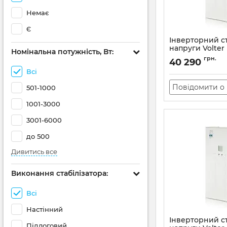
Немає
Є
Інверторний ст
напруги Volter 
Номінальна потужність, Вт:
(морозостійки
грн.
40 290
Артикул:
11183
Всі
Повідомити о 
501-1000
1001-3000
3001-6000
до 500
Дивитись все
Виконання стабілізатора:
Всі
Настінний
Інверторний ст
Підлоговий