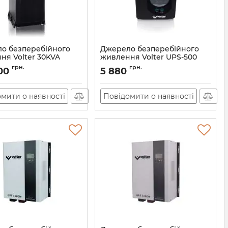
о безперебійного
Джерело безперебійного
ня Volter 30KVA
живлення Volter UPS-500
11603
Артикул:
АН010485
грн.
грн.
00
5 880
мити о наявності
Повідомити о наявності