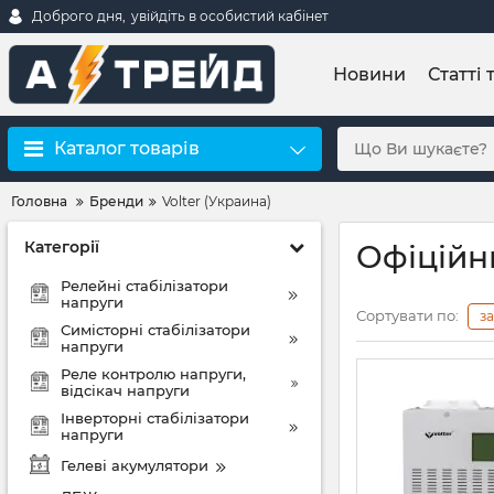
Доброго дня,
увійдіть в особистий кабінет
Новини
Статті 
Каталог товарів
Головна
Бренди
Volter (Украина)
Категорії
Офіційни
Релейні стабілізатори
напруги
Сортувати по:
з
Симісторні стабілізатори
напруги
Реле контролю напруги,
відсікач напруги
Інверторні стабілізатори
напруги
Гелеві акумулятори