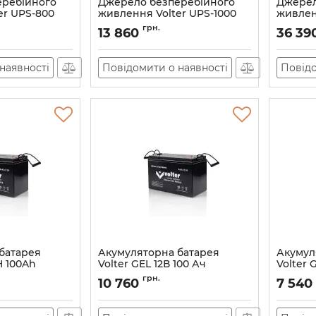
еребійного
Джерело безперебійного
Джерел
er UPS-800
живлення Volter UPS-1000
живлен
Артикул:
АН010483
Артикул:
грн.
13 860
36 39
наявності
Повідомити о наявності
Повідо
батарея
Акумуляторна батарея
Акумул
H 100Ah
Volter GEL 12В 100 Ач
Volter 
Артикул:
АН010476
Артикул:
грн.
10 760
7 540