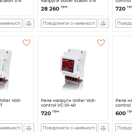
Etalon S-4
напруги Volter Etalon S-4
control
й)
Артикул:
11039
Артикул:
грн.
гр
28 260
720
наявності
Повідомити о наявності
Повідо
lter Volt-
Реле напруги Volter Volt-
Реле на
6T
control VC-01-40
control
Артикул:
АН010490
Артикул:
грн.
гр
720
600
наявності
Повідомити о наявності
Повідо