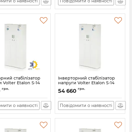
мити о наявності
Повідомити о наявності
орний стабілізатор
Інверторний стабілізатор
 Volter Etalon S-14
напруги Volter Etalon S-14
остійкий)
Артикул:
11188
грн.
грн.
0
54 660
11189
мити о наявності
Повідомити о наявності