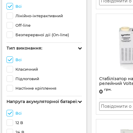
Повідомити о 
Всі
Лінійно-інтерактивний
Off-line
Безперервної дії (On-line)
Тип виконання:
Всі
Класичний
Стабілізатор н
Підлоговий
релейний Volte
Настінне кріплення
Артикул:
АН010487
грн.
0
Напруга акумуляторної батареї:
Повідомити о 
Всі
12 В
24 В