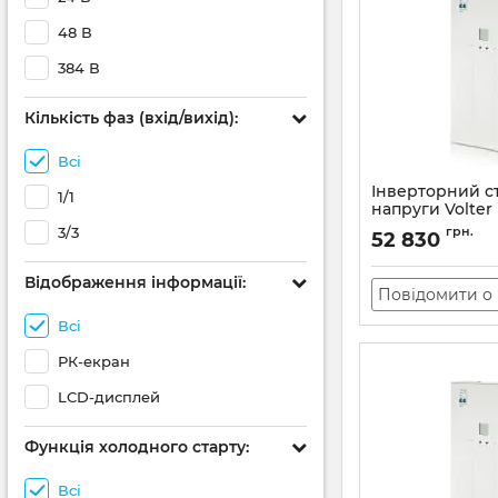
48 В
384 В
Кількість фаз (вхід/вихід):
Всі
Інверторний ст
1/1
напруги Volter 
(морозостійки
3/3
грн.
52 830
Артикул:
11187
Відображення інформації:
Повідомити о 
Всі
РК-екран
LCD-дисплей
Функція холодного старту:
Всі