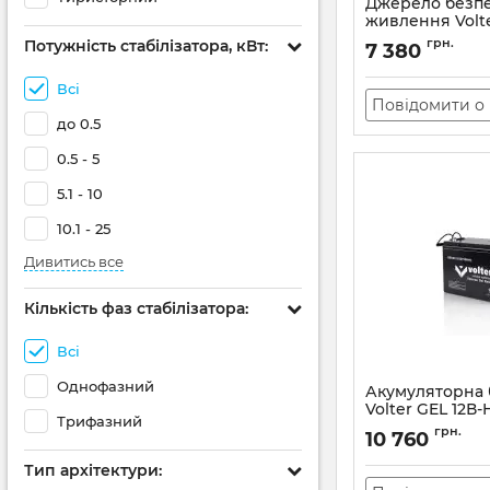
Джерело безп
живлення Volt
Артикул:
АН010484
грн.
Потужність стабілізатора, кВт:
7 380
Всі
Повідомити о 
до 0.5
0.5 - 5
5.1 - 10
10.1 - 25
Дивитись все
Кількість фаз стабілізатора:
Всі
Однофазний
Акумуляторна 
Volter GEL 12В-
Трифазний
(посилена)
грн.
10 760
Артикул:
АН010477
Тип архітектури: