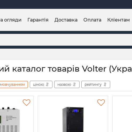
та огляди
Гарантія
Доставка
Оплата
Кліентам
й каталог товарів Volter (Укр
амовчуванням
ціною
назвою
рейтингу