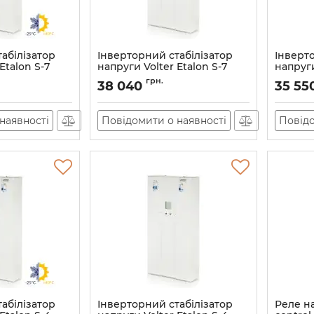
абілізатор
Інверторний стабілізатор
Інверт
Etalon S-7
напруги Volter Etalon S-7
напруги
й)
(мороз
Артикул:
11182
грн.
38 040
35 55
Артикул:
наявності
Повідомити о наявності
Повідо
абілізатор
Інверторний стабілізатор
Реле на