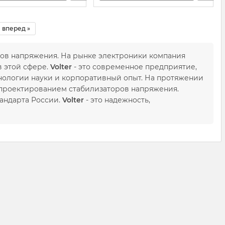
вперед »
ров напряжения. На рынке электроники компания
в этой сфере.
Volter
- это современное предприятие,
нологии науки и корпоративный опыт. На протяжении
 проектированием стабилизаторов напряжения.
андарта России.
Volter
- это надежность,