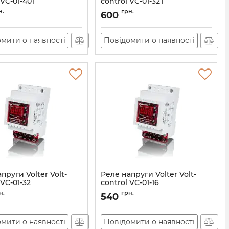
 VC-01-40T
control VC-01-32T
АН010493
Артикул:
АН010492
н.
грн.
600
мити о наявності
Повідомити о наявності
пруги Volter Volt-
Реле напруги Volter Volt-
 VC-01-32
control VC-01-16
АН010489
Артикул:
АН010488
н.
грн.
540
мити о наявності
Повідомити о наявності