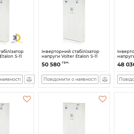
абілізатор
Інверторний стабілізатор
Інверт
Etalon S-11
напруги Volter Etalon S-11
напруги
й)
(мороз
Артикул:
11186
грн.
50 580
48 03
Артикул:
наявності
Повідомити о наявності
Повідо