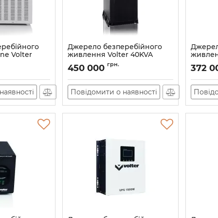
еребійного
Джерело безперебійного
Джерел
ne Volter
живлення Volter 40KVA
живлен
Артикул:
11604
Артикул:
грн.
450 000
372 0
наявності
Повідомити о наявності
Повідо