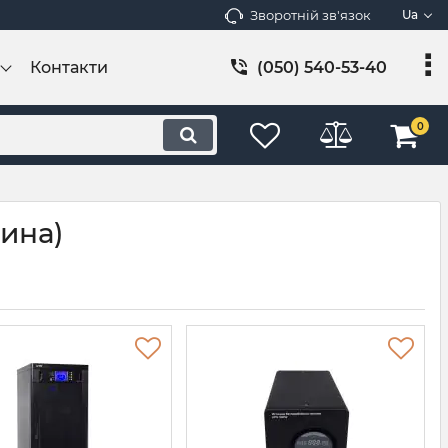
Зворотній зв'язок
Ua
Контакти
(050) 540-53-40
0
аина)