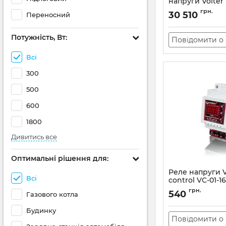
напруги Volter 
(морозостійки
грн.
30 510
Переносний
Артикул:
11179
Потужність, Вт:
Повідомити о 
Всі
300
500
600
1800
Дивитись все
Оптимальні рішення для:
Реле напруги Vo
Всі
control VC-01-1
Артикул:
АН010491
грн.
540
Газового котла
Будинку
Повідомити о 