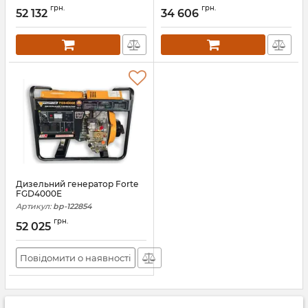
грн.
грн.
52 132
34 606
Дизельний генератор Forte
FGD4000E
Артикул:
bp-122854
грн.
52 025
Повідомити о наявності