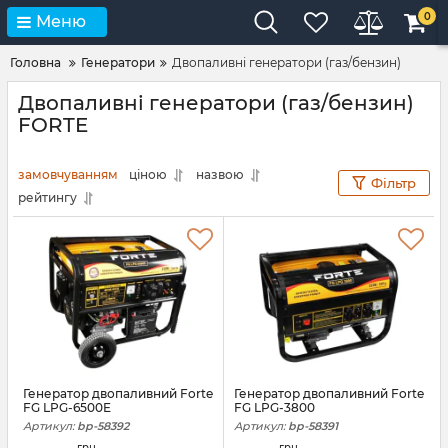
0
Меню
Головна
Генератори
Двопаливні генератори (газ/бензин)
Двопаливні генератори (газ/бензин)
FORTE
замовчуванням
ціною
назвою
Фільтр
рейтингу
Генератор двопаливний Forte
Генератор двопаливний Forte
FG LPG-6500E
FG LPG-3800
Артикул:
bp-58392
Артикул:
bp-58391
грн.
грн.