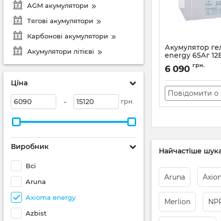
AGM акумулятори
Тягові акумулятори
Карбонові акумулятори
Акумулятор ге
Акумулятори літієві
energy 65Аг 12
Артикул:
83,9
грн.
6 090
Ціна
Повідомити о 
-
грн.
Виробник
Найчастіше шука
Всі
Aruna
Axio
Aruna
Axioma energy
Merlion
NP
Azbist