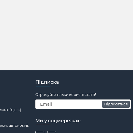
Підписка
Отримуйте тільки корисні статті!
Підписатися
ення (ДБЖ)
Ми у соцмережах:
жні, автономні,