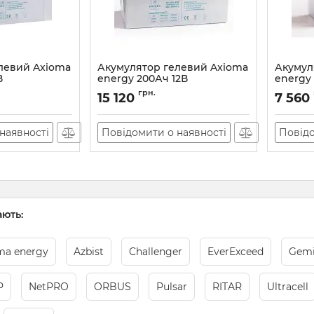
левий Axioma
Акумулятор гелевий Axioma
Акумул
В
energy 200Ач 12В
energy 
Артикул:
85
Артикул:
грн.
15 120
7 560
наявності
Повідомити о наявності
Повідо
ють:
ma energy
Azbist
Challenger
EverExceed
Gemi
P
NetPRO
ORBUS
Pulsar
RITAR
Ultracell