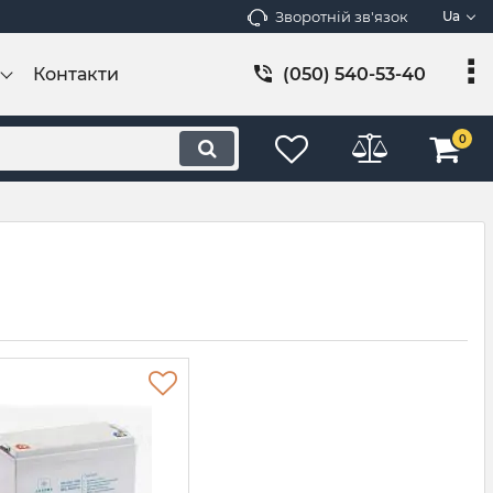
Зворотній зв'язок
Ua
Контакти
(050) 540-53-40
0