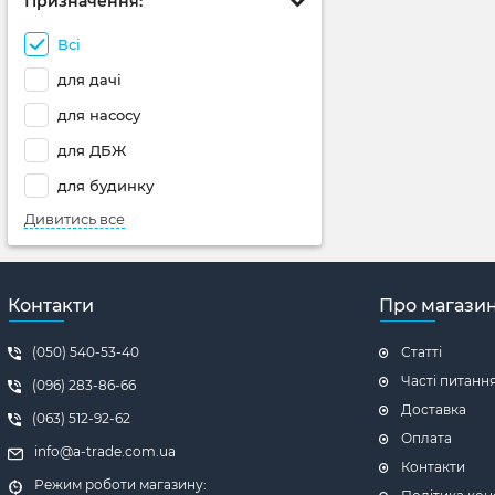
Призначення:
Всі
для дачі
для насосу
для ДБЖ
для будинку
Дивитись все
Контакти
Про магази
(050) 540-53-40
Статті
Часті питанн
(096) 283-86-66
Доставка
(063) 512-92-62
Оплата
info@a-trade.com.ua
Контакти
Режим роботи магазину: