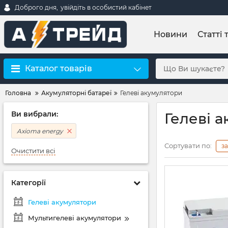
Доброго дня,
увійдіть в особистий кабінет
Новини
Статті 
Каталог товарів
Головна
Акумуляторні батареї
Гелеві акумулятори
Ви вибрали:
Гелеві 
Axioma energy
Сортувати по:
з
Очистити всі
Категорії
Гелеві акумулятори
Мультигелеві акумулятори