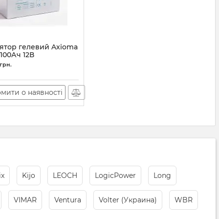
ятор гелевий Axioma
100Ач 12В
84
грн.
мити о наявності
x
Kijo
LEOCH
LogicPower
Long
VIMAR
Ventura
Volter (Украина)
WBR