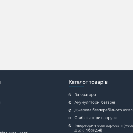
н
Каталог товарів
Генератори
я
Акумуляторні батареї
Джерела безперебійного живл
Стабілізатори напруги
Інвертори-перетворювачі (мере
ДБЖ, гібридні)