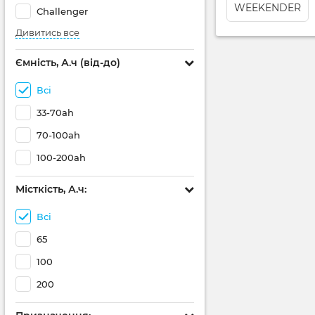
WEEKENDER
Challenger
Дивитись все
Ємність, А.ч (від-до)
Всі
33-70ah
70-100ah
100-200ah
Місткість, А.ч:
Всі
65
100
200