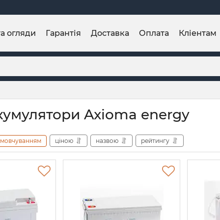
та огляди
Гарантія
Доставка
Оплата
Кліентам
акумулятори Axioma energy
амовчуванням
ціною
назвою
рейтингу