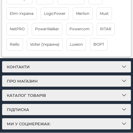
Elim-Україна
LogicPower
Merlion
Must
NetPRO
PowerWalker
Powercom
RITAR
Riello
Volter (Украина)
Luxeon
ФОРТ
КОНТАКТИ
ПРО МАГАЗИН
КАТАЛОГ ТОВАРІВ
ПІДПИСКА
МИ У СОЦМЕРЕЖАХ: