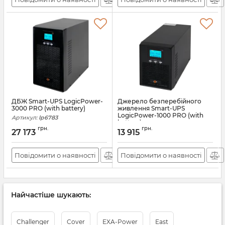
ДБЖ Smart-UPS LogicPower-
Джерело безперебійного
3000 PRO (with battery)
живлення Smart-UPS
LogicPower-1000 PRO (with
Артикул:
lp6783
battery)
грн.
грн.
27 173
13 915
Артикул:
lp6781
Повідомити о наявності
Повідомити о наявності
Найчастіше шукають:
Challenger
Cover
EXA-Power
East