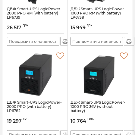
ДБЖ Smart-UPS LogicPower
ДБЖ Smart-UPS LogicPower
2000 PRO RM (with battery)
1000 PRO RM (with battery)
LP6739
LP6738
Артикул:
lp6739
Артикул:
lp6738
грн.
грн.
26 517
15 949
Повідомити о наявності
Повідомити о наявності
ДБЖ Smart-UPS LogicPower-
ДБЖ Smart-UPS LogicPower-
2000 PRO (with battery)
1000 PRO 36V (without
LP6782
battery)
Артикул:
lp6782
Артикул:
lp12366
грн.
грн.
19 297
10 764
Повідомити о наявності
Повідомити о наявності