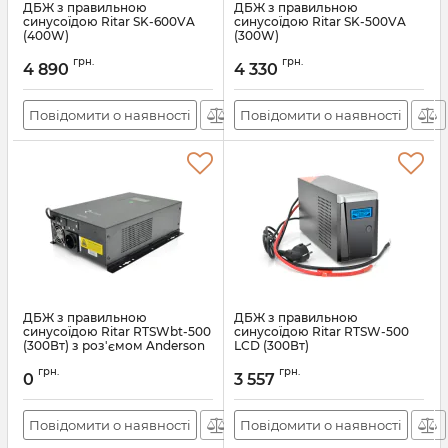
ДБЖ з правильною
ДБЖ з правильною
синусоїдою Ritar SK-600VA
синусоїдою Ritar SK-500VA
(400W)
(300W)
Артикул:
29077
Артикул:
29076
грн.
грн.
4 890
4 330
Повідомити о наявності
Повідомити о наявності
ДБЖ з правильною
ДБЖ з правильною
синусоїдою Ritar RTSWbt-500
синусоїдою Ritar RTSW-500
(300Вт) з роз'ємом Anderson
LCD (300Вт)
Артикул:
15766
Артикул:
11753
грн.
грн.
0
3 557
Повідомити о наявності
Повідомити о наявності