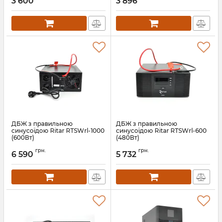
3 600
3 896
ДБЖ з правильною
ДБЖ з правильною
синусоїдою Ritar RTSWrl-1000
синусоїдою Ritar RTSWrl-600
(600Вт)
(480Вт)
Артикул:
09356
Артикул:
12312
грн.
грн.
6 590
5 732