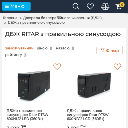
0
Меню
Головна
Джерела безперебійного живлення (ДБЖ)
ДБЖ з правильною синусоїдою
ДБЖ RITAR з правильною синусоїдою
замовчуванням
ціною
назвою
Фільтр
рейтингу
ДБЖ з правильною
ДБЖ з правильною
синусоїдою Ritar RTSW-
синусоїдою Ritar RTSW-
600NL12 LED (360Вт)
600ND12 LCD (360Вт)
Артикул:
28947
Артикул:
28948
грн.
грн.