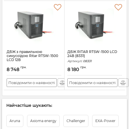
ДБЖ з правильною
ДБЖ RITAR RTSW-1500 LCD
синусоїдою Ritar RTSW-1500
24В (8331)
LCD 12В
Артикул:
08331
Артикул:
08330
грн.
грн.
8 748
8 180
Повідомити о наявності
Повідомити о наявності
Найчастіше шукають:
Aruna
Axioma energy
Challenger
EXA-Power