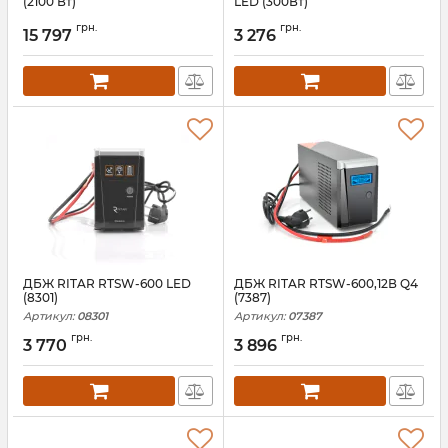
(2100 Вт)
LED (300Вт)
Артикул:
12309
Артикул:
09562
грн.
грн.
15 797
3 276
ДБЖ RITAR RTSW-600 LED
ДБЖ RITAR RTSW-600,12В Q4
(8301)
(7387)
Артикул:
08301
Артикул:
07387
грн.
грн.
3 770
3 896