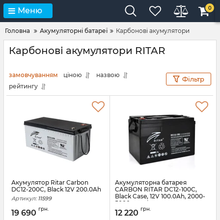
0
Меню
Головна
Акумуляторні батареї
Карбонові акумулятори
Карбонові акумулятори RITAR
замовчуванням
ціною
назвою
Фільтр
рейтингу
Акумулятор Ritar Carbon
Акумуляторна батарея
DC12-200C, Black 12V 200.0Ah
CARBON RITAR DC12-100C,
Black Case, 12V 100.0Ah, 2000-
Артикул:
11599
5000 циклів
грн.
грн.
19 690
12 220
Артикул:
14544