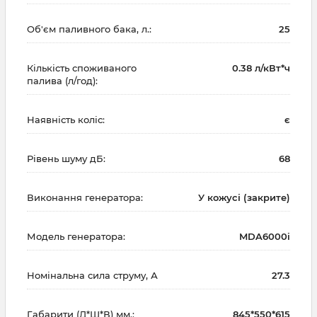
Об'єм паливного бака, л.:
25
Кількість споживаного
0.38 л/кВт*ч
палива (л/год):
Наявність коліс:
є
Рівень шуму дБ:
68
Виконання генератора:
У кожусі (закрите)
Модель генератора:
MDA6000i
Номінальна сила струму, А
27.3
Габарити (Д*Ш*В) мм.:
845*550*615