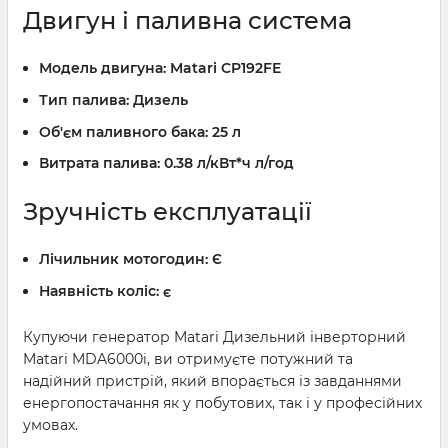
Двигун і паливна система
Модель двигуна:
Matari CP192FE
Тип палива:
Дизель
Об'єм паливного бака:
25 л
Витрата палива:
0.38 л/кВт*ч л/год
Зручність експлуатації
Лічильник мотогодин:
Є
Наявність коліс:
є
Купуючи генератор Matari Дизельний інверторний
Matari MDA6000i, ви отримуєте потужний та
надійний пристрій, який впорається із завданнями
енергопостачання як у побутових, так і у професійних
умовах.