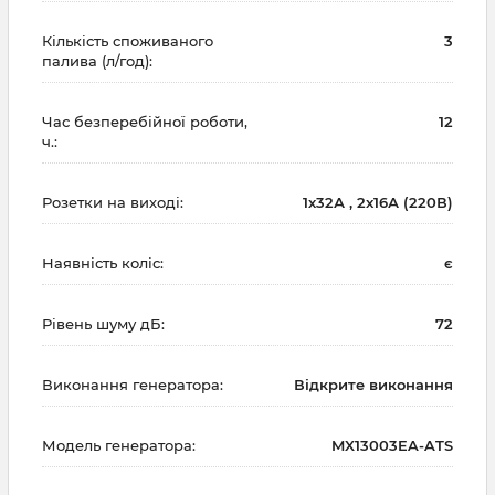
Кількість споживаного
3
палива (л/год):
Час безперебійної роботи,
12
ч.:
Розетки на виході:
1х32А , 2x16А (220В)
Наявність коліс:
є
Рівень шуму дБ:
72
Виконання генератора:
Відкрите виконання
Модель генератора:
MX13003EA-ATS