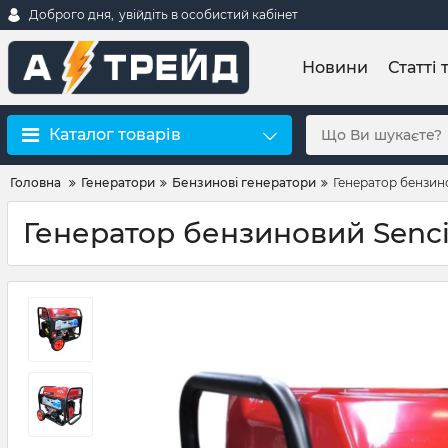
Доброго дня,
увійдіть в особистий кабінет
Новини
Статті 
Каталог товарів
Головна
Генератори
Бензинові генератори
Генератор бензин
Генератор бензиновий Senc