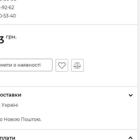
2-92-62
0-53-40
3
грн.
мити о наявності
оставки
 Україні
о Новою Поштою.
плати