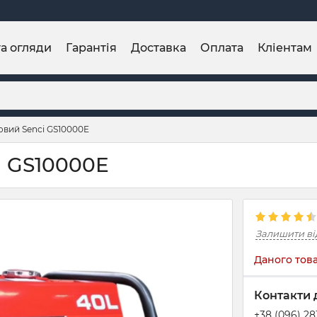
та огляди
Гарантія
Доставка
Оплата
Кліентам
овий Senci GS10000E
i GS10000E
Залишити ві
Даного това
Контакти 
+38 (096) 2