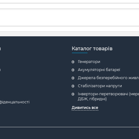
н
Каталог товарів
Генератори
я
Акумуляторні батареї
Джерела безперебійного живл
Стабілізатори напруги
Інвертори-перетворювачі (мере
ДБЖ, гібридні)
фіденцальності
Дивитись все