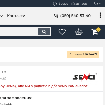
Зворотній зв'язок
Ua
Контакти
(050) 540-53-40
0
UA34471
Артикул:
(
19
)
дгук
ру немає, але ми з радістю підберемо Вам аналог
для замовлення:
83-86-66