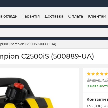
та огляди
Гарантія
Доставка
Оплата
Кліентам
орний Champion C2500iS (500889-UA)
pion C2500iS (500889-UA)
Залишити ві
В наявності
Контакти 
+38 (096) 2