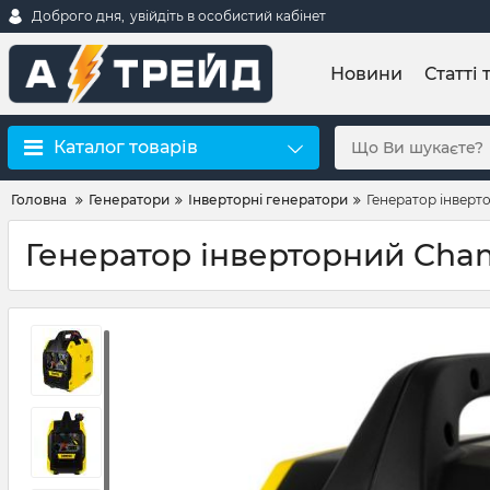
Доброго дня,
увійдіть в особистий кабінет
Новини
Статті 
Каталог товарів
Головна
Генератори
Інверторні генератори
Генератор інверт
Генератор інверторний Cham