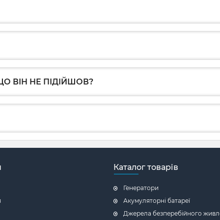
О ВІН НЕ ПІДІЙШОВ?
н
Каталог товарів
Генератори
я
Акумуляторні батареї
Джерела безперебійного живл