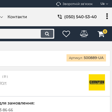
Зворотній зв'язок
Ua
Контакти
(050) 540-53-40
0
500889-UA
Артикул:
(
51
)
дгук
для замовлення:
83-86-66