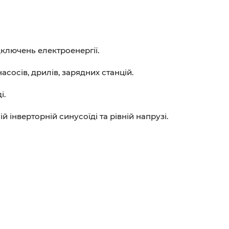
дключень електроенергії.
сосів, дрилів, зарядних станцій.
і.
й інверторній синусоїді та рівній напрузі.