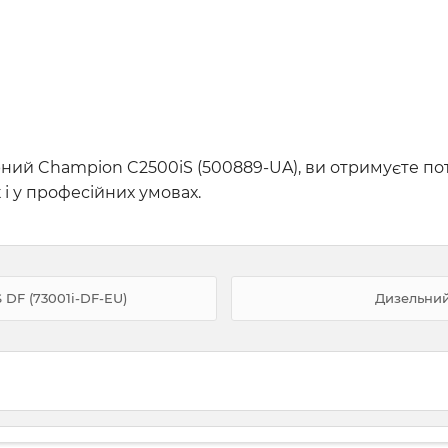
ий Champion C2500iS (500889-UA), ви отримуєте поту
і у професійних умовах.
DF (73001i-DF-EU)
Дизельний