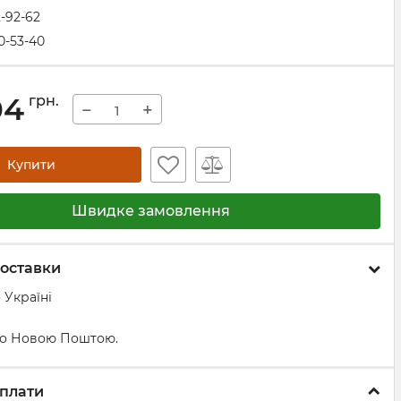
2-92-62
0-53-40
04
грн.
−
+
Купити
Швидке замовлення
оставки
 Україні
о Новою Поштою.
плати