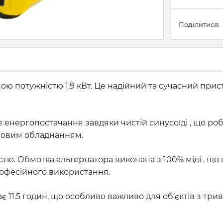
Поділитися:
 потужністю 1.9 кВт. Це надійний та сучасний прист
 енергопостачання завдяки чистій синусоїді , що р
ловим обладнанням.
стю. Обмотка альтернатора виконана з 100% міді , що
професійного використання.
ає 11.5 годин, що особливо важливо для об’єктів з т