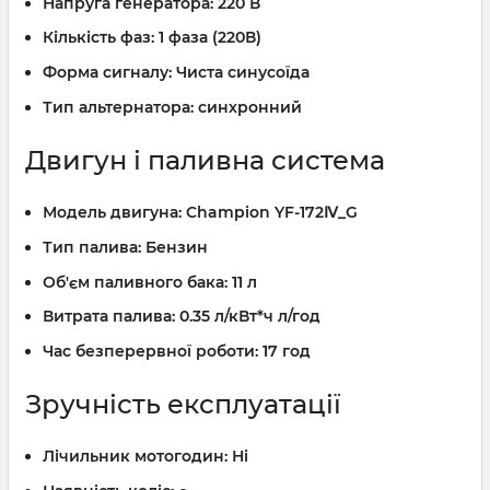
Напруга генератора:
220 В
Кількість фаз:
1 фаза (220В)
Форма сигналу:
Чиста синусоїда
Тип альтернатора:
синхронний
Двигун і паливна система
Модель двигуна:
Champion YF-172Ⅳ_G
Тип палива:
Бензин
Об'єм паливного бака:
11 л
Витрата палива:
0.35 л/кВт*ч л/год
Час безперервної роботи:
17 год
Зручність експлуатації
Лічильник мотогодин:
Ні