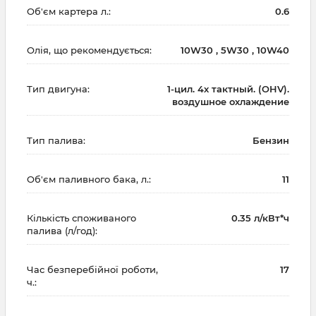
Об'єм картера л.:
0.6
Олія, що рекомендується:
10W30 , 5W30 , 10W40
Тип двигуна:
1-цил. 4х тактный. (OHV).
воздушное охлаждение
Тип палива:
Бензин
Об'єм паливного бака, л.:
11
Кількість споживаного
0.35 л/кВт*ч
палива (л/год):
Час безперебійної роботи,
17
ч.: