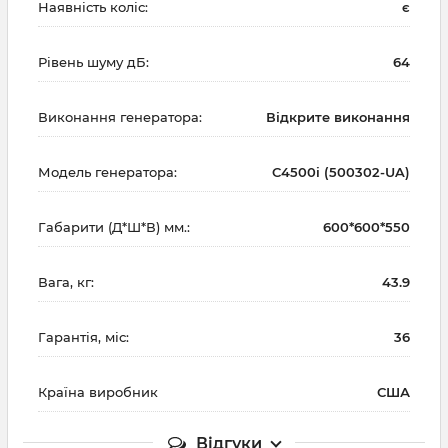
Наявність коліс:
є
Рівень шуму дБ:
64
Виконання генератора:
Відкрите виконання
Модель генератора:
C4500i (500302-UA)
Габарити (Д*Ш*В) мм.:
600*600*550
Вага, кг:
43.9
Гарантія, міс:
36
Країна виробник
США
Відгуки