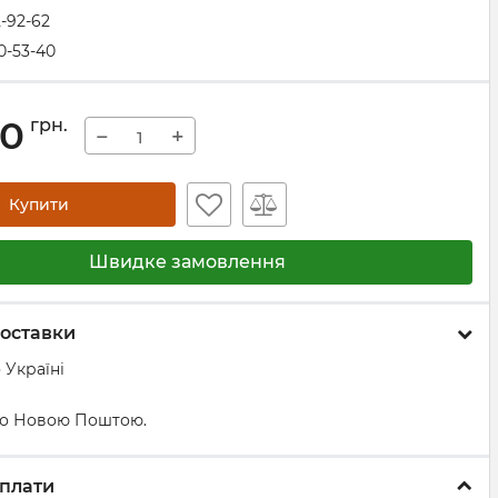
2-92-62
0-53-40
00
грн.
−
+
Купити
Швидке замовлення
оставки
 Україні
о Новою Поштою.
плати