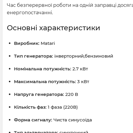
Час безперервної роботи на одній заправці досяг
енергопостачанні.
Основні характеристики
Виробник:
Matari
Тип генератора:
інверторний,бензиновий
Номінальна потужність:
2.7 кВт
Максимальна потужність:
3 кВт
Напруга генератора:
220 В
Кількість фаз:
1 фаза (220В)
Форма сигналу:
Чиста синусоїда
Тип альтернатора:
синхронний