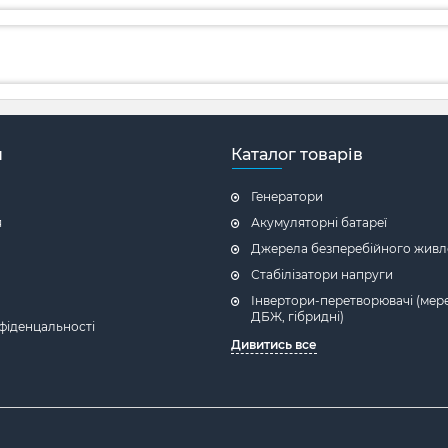
н
Каталог товарів
Генератори
я
Акумуляторні батареї
Джерела безперебійного живл
Стабілізатори напруги
Інвертори-перетворювачі (мере
ДБЖ, гібридні)
фіденцальності
Дивитись все