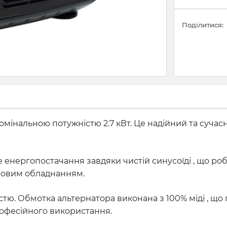
Поділитися:
мінальною потужністю 2.7 кВт. Це надійний та сучас
 енергопостачання завдяки чистій синусоїді , що р
ловим обладнанням.
стю. Обмотка альтернатора виконана з 100% міді , що
професійного використання.