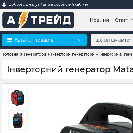
Доброго дня,
увійдіть в особистий кабінет
Новини
Статті 
Каталог товарів
Головна
Генератори
Інверторні генератори
Інверторний гене
Інверторний генератор Mata