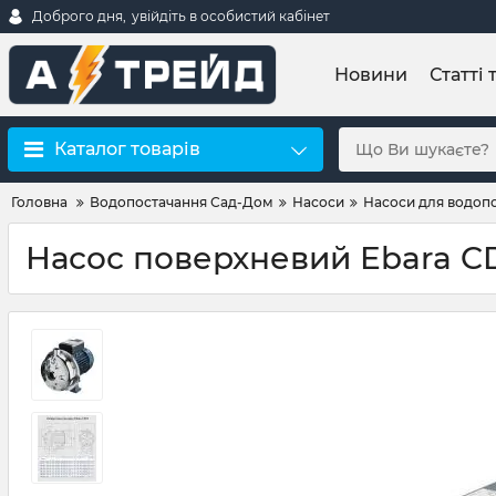
Доброго дня,
увійдіть в особистий кабінет
Новини
Статті 
Каталог товарів
Головна
Водопостачання Сад-Дом
Насоси
Насоси для водоп
Насос поверхневий Ebara CD