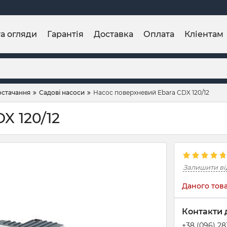
та огляди
Гарантія
Доставка
Оплата
Кліентам
остачання
Садові насоси
Насос поверхневий Ebara CDX 120/12
X 120/12
Залишити ві
Даного това
Контакти 
+38 (096) 2