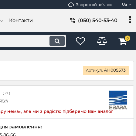
Зворотній зв'язок
Ua
Контакти
(050) 540-53-40
0
АН005573
Артикул:
(
27
)
дгук
ру немає, але ми з радістю підберемо Вам аналог
для замовлення:
83-86-66