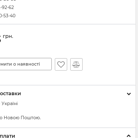
2-92-62
0-53-40
3
грн.
мити о наявності
оставки
 Україні
о Новою Поштою.
плати