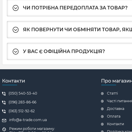
ЧИ ПОТРІБНА ПЕРЕДОПЛАТА ЗА ТОВАР?
ЯК ПОВЕРНУТИ ЧИ ОБМІНЯТИ ТОВАР, ЯКЩ
У ВАС Є ОФІЦІЙНА ПРОДУКЦІЯ?
Контакти
Про магази
(050) 540-53-40
Статті
Часті питанн
(096) 283-86-66
Доставка
(063) 512-92-62
Оплата
info@a-trade.com.ua
Контакти
Режим роботи магазину:
Політика кон