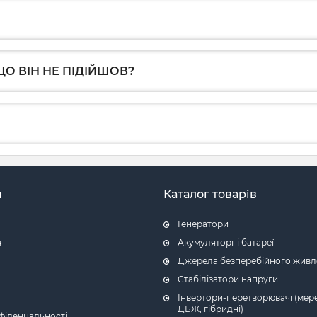
О ВІН НЕ ПІДІЙШОВ?
н
Каталог товарів
Генератори
я
Акумуляторні батареї
Джерела безперебійного живл
Стабілізатори напруги
Інвертори-перетворювачі (мере
ДБЖ, гібридні)
фіденцальності