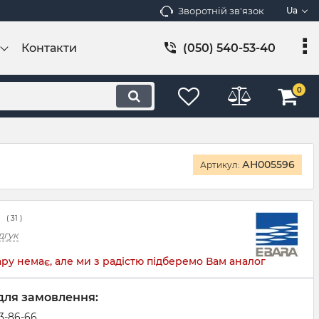
Зворотній зв'язок
Ua
Контакти
(050) 540-53-40
0
АН005596
Артикул:
(
31
)
дгук
ру немає, але ми з радістю підберемо Вам аналог
для замовлення:
83-86-66