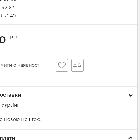
2-92-62
0-53-40
20
грн.
мити о наявності
оставки
 Україні
о Новою Поштою.
плати