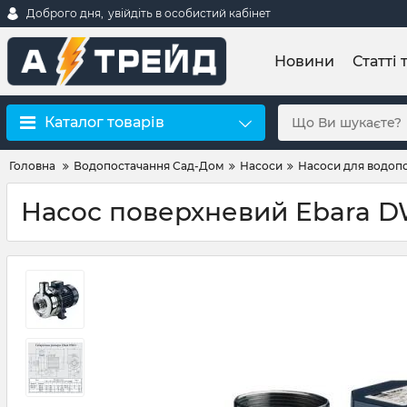
Доброго дня,
увійдіть в особистий кабінет
Новини
Статті 
Каталог товарів
Головна
Водопостачання Сад-Дом
Насоси
Насоси для водоп
Насос поверхневий Ebara 