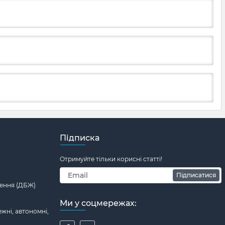
Підписка
Отримуйте тільки корисні статті!
Підписатися
ення (ДБЖ)
Ми у соцмережах:
жні, автономні,