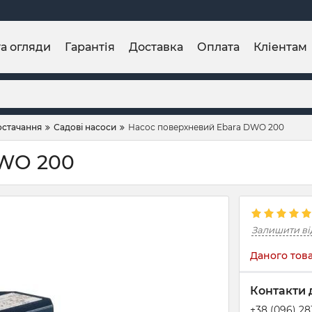
та огляди
Гарантія
Доставка
Оплата
Кліентам
остачання
Садові насоси
Насос поверхневий Ebara DWO 200
DWO 200
Залишити ві
Даного това
Контакти 
+38 (096) 2