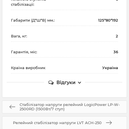
стабілізації:
Габарити (Д*Ш*В) мм.:
125*80*192
Вага, кг:
2
Гарантія, міс:
36
Країна виробник
Україна
Відгуки
Стабілізатор напруги релейний LogicPower LP-W-
2500RD (1500Вт/7 ступ)
Релейний стабілізатор напруги LVT АСН-250