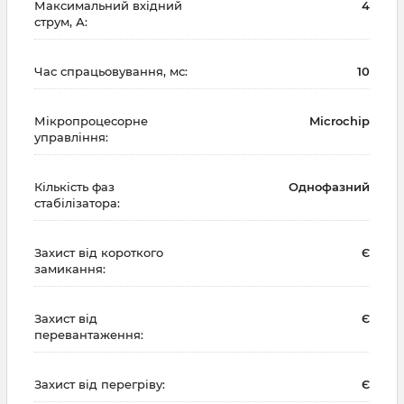
Максимальний вхідний
4
струм, А:
Час спрацьовування, мс:
10
Мікропроцесорне
Microchip
управління:
Кількість фаз
Однофазний
стабілізатора:
Захист від короткого
Є
замикання:
Захист від
Є
перевантаження:
Захист від перегріву:
Є