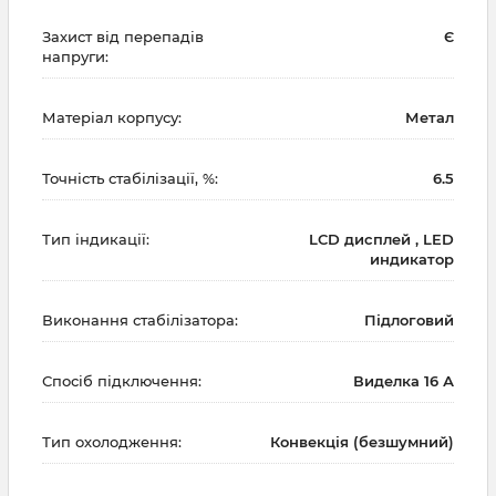
Захист від перепадів
Є
напруги:
Матеріал корпусу:
Метал
Точність стабілізації, %:
6.5
Тип індикації:
LCD дисплей , LED
индикатор
Виконання стабілізатора:
Підлоговий
Спосіб підключення:
Виделка 16 А
Тип охолодження:
Конвекція (безшумний)