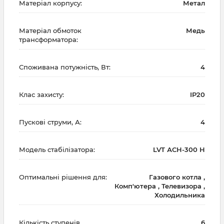
Матеріал корпусу:
Метал
Матеріал обмоток
Медь
трансформатора:
Споживана потужність, Вт:
4
Клас захисту:
IP20
Пускові струми, А:
4
Модель стабілізатора:
LVT АСН-300 Н
Оптимальні рішення для:
Газового котла ,
Комп'ютера , Телевизора ,
Холодильника
Кількість ступенів
6