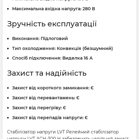
Максимальна вхідна напруга:
280 В
Зручність експлуатації
Виконання:
Підлоговий
Тип охолодження:
Конвекція (безшумний)
Спосіб підключення:
Виделка 16 А
Захист та надійність
Захист від короткого замикання:
Є
Захист від перевантажень:
Є
Захист від перегріву:
Є
Захист від перепадів напруги:
Є
Стабілізатор напруги LVT Релейний стабілізатор
напруги LVT АСН-300 Н забезпечить надійний захист