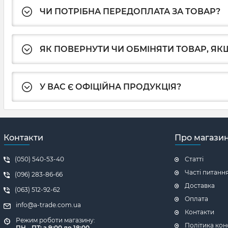
ЧИ ПОТРІБНА ПЕРЕДОПЛАТА ЗА ТОВАР?
ЯК ПОВЕРНУТИ ЧИ ОБМІНЯТИ ТОВАР, ЯКЩ
У ВАС Є ОФІЦІЙНА ПРОДУКЦІЯ?
Контакти
Про магази
(050) 540-53-40
Статті
Часті питанн
(096) 283-86-66
Доставка
(063) 512-92-62
Оплата
info@a-trade.com.ua
Контакти
Режим роботи магазину:
Політика кон
ПН - ПТ: з 9:00 до 18:00