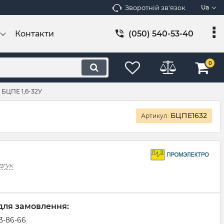
Зворотній зв'язок
Ua
Контакти
(050) 540-53-40
0
БЦПЕ 1,6-32У
БЦПЕ1632
Артикул:
дгук
для замовлення:
83-86-66