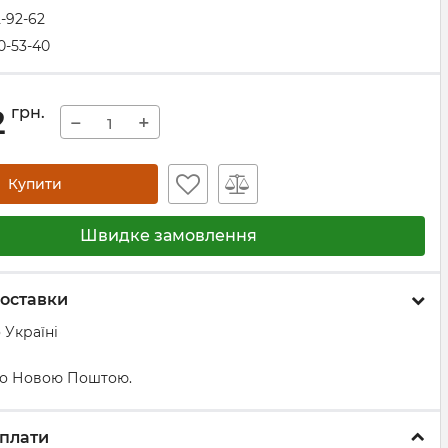
2-92-62
0-53-40
2
грн.
−
+
Купити
Швидке замовлення
оставки
 Україні
о Новою Поштою.
плати