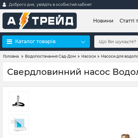
Доброго дня,
увійдіть в особистий кабінет
Новини
Статті 
Каталог товарів
Головна
Водопостачання Сад-Дом
Насоси
Насоси для водоп
Свердловинний насос Водол