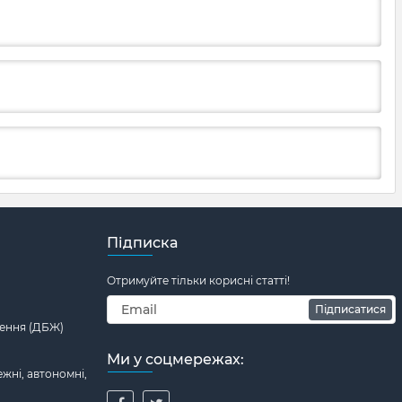
Підписка
Отримуйте тільки корисні статті!
Підписатися
ення (ДБЖ)
Ми у соцмережах:
жні, автономні,