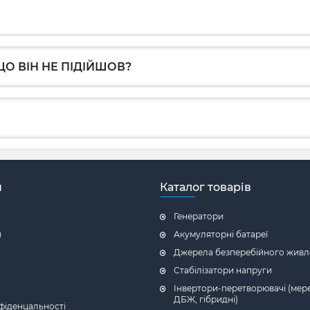
О ВІН НЕ ПІДІЙШОВ?
н
Каталог товарів
Генератори
я
Акумуляторні батареї
Джерела безперебійного живл
Стабілізатори напруги
Інвертори-перетворювачі (мере
ДБЖ, гібридні)
фіденцальності