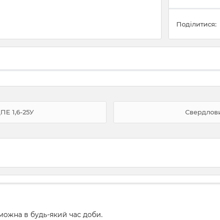
Поділитися:
Е 1,6-25У
Свердлов
ожна в будь-який час доби.