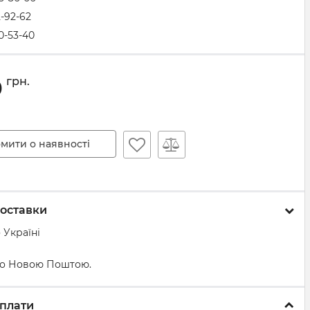
2-92-62
0-53-40
0
грн.
мити о наявності
оставки
 Україні
о Новою Поштою.
плати