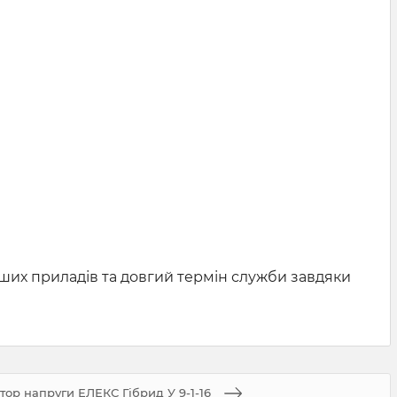
аших приладів та довгий термін служби завдяки
атор напруги ЕЛЕКС Гібрид У 9-1-16