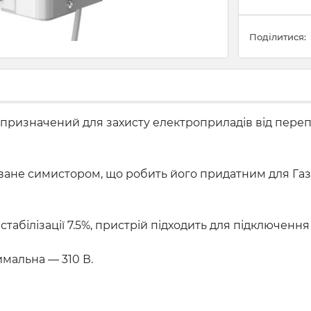
Поділитися:
0 призначений для захисту електроприладів від переп
оване симистором, що робить його придатним для Га
ті стабілізації 7.5%, пристрій підходить для підключен
имальна — 310 В.