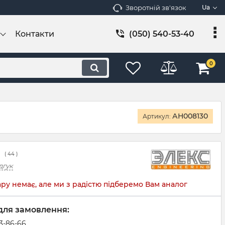
Зворотній зв'язок
Ua
Контакти
(050) 540-53-40
0
АН008130
Артикул:
(
44
)
дгук
ру немає, але ми з радістю підберемо Вам аналог
для замовлення:
83-86-66