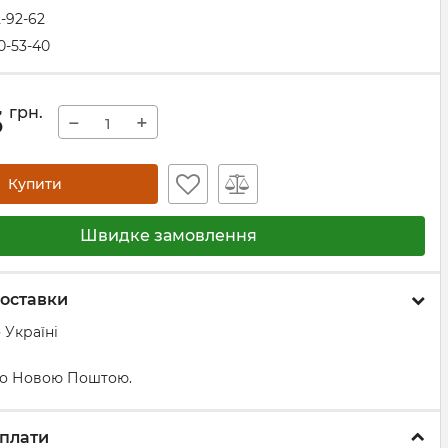
2-92-62
0-53-40
3
грн.
−
+
Купити
Швидке замовлення
оставки
 Україні
о Новою Поштою.
плати