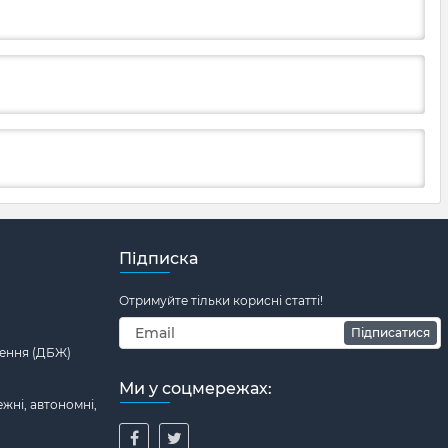
Підписка
Отримуйте тільки корисні статті!
Підписатися
ення (ДБЖ)
Ми у соцмережах:
жні, автономні,