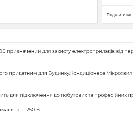
Поділитися:
500 призначений для захисту електроприладів від пер
 його придатним для Будинку,Кондиціонера,Мікрохви
.
ходить для підключення до побутових та професійних п
имальна — 250 В.