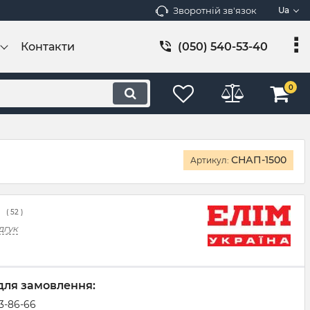
Зворотній зв'язок
Ua
Контакти
(050) 540-53-40
0
СНАП-1500
Артикул:
(
52
)
дгук
для замовлення:
83-86-66