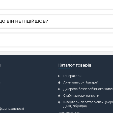
О ВІН НЕ ПІДІЙШОВ?
н
Каталог товарів
Генератори
я
Акумуляторні батареї
Джерела безперебійного живл
Стабілізатори напруги
Інвертори-перетворювачі (мере
ДБЖ, гібридні)
фіденцальності