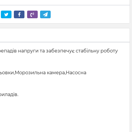
епадів напруги та забезпечує стабільну роботу
льовки,Морозильна камера,Насосна
риладів.