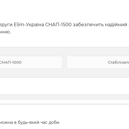
апруги Elim-Україна СНАП-1500 забезпечить надійний
анню.
 СНАП-1000
Стабіліза
ожна в будь-який час доби.