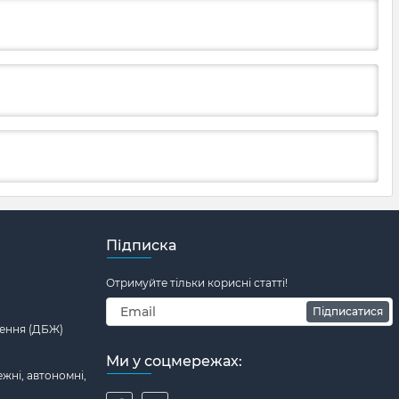
Підписка
Отримуйте тільки корисні статті!
Підписатися
ення (ДБЖ)
Ми у соцмережах:
жні, автономні,