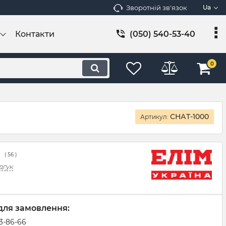
Зворотній зв'язок
Ua
Контакти
(050) 540-53-40
0
СНАТ-1000
Артикул:
(
56
)
дгук
для замовлення:
83-86-66