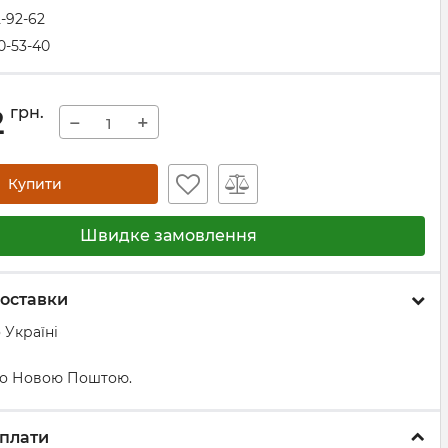
2-92-62
0-53-40
2
грн.
−
+
Купити
Швидке замовлення
оставки
 Україні
о Новою Поштою.
плати