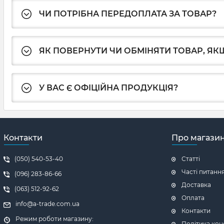
ЧИ ПОТРІБНА ПЕРЕДОПЛАТА ЗА ТОВАР?
ЯК ПОВЕРНУТИ ЧИ ОБМІНЯТИ ТОВАР, ЯКЩ
У ВАС Є ОФІЦІЙНА ПРОДУКЦІЯ?
Контакти
Про магази
(050) 540-53-40
Статті
Часті питанн
(096) 283-86-66
Доставка
(063) 512-92-62
Оплата
info@a-trade.com.ua
Контакти
Режим роботи магазину:
Політика кон