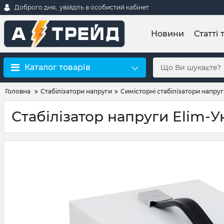
Доброго дня,
увійдіть в особистий кабінет
Новини
Статті 
Каталог товарів
Головна
Стабілізатори напруги
Симісторні стабілізатори напру
Стабілізатор напруги Elim-У