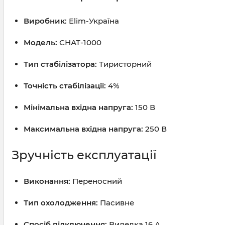
Виробник:
Elim-Україна
Модель:
СНАТ-1000
Тип стабілізатора:
Тиристорний
Точність стабілізації:
4%
Мінімальна вхідна напруга:
150 В
Максимальна вхідна напруга:
250 В
Зручність експлуатації
Виконання:
Переносний
Тип охолодження:
Пасивне
Спосіб підключення:
Виделка 16 А