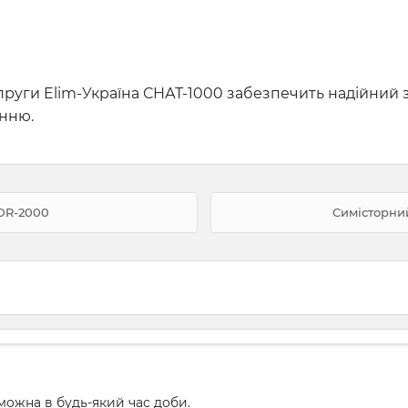
апруги Elim-Україна СНАТ-1000 забезпечить надійний
анню.
DR-2000
Симісторний
ожна в будь-який час доби.