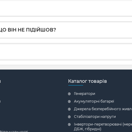
О ВІН НЕ ПІДІЙШОВ?
н
Каталог товарів
Генератори
я
Акумуляторні батареї
Джерела безперебійного живл
Стабілізатори напруги
Інвертори-перетворювачі (мере
ДБЖ, гібридні)
фіденцальності