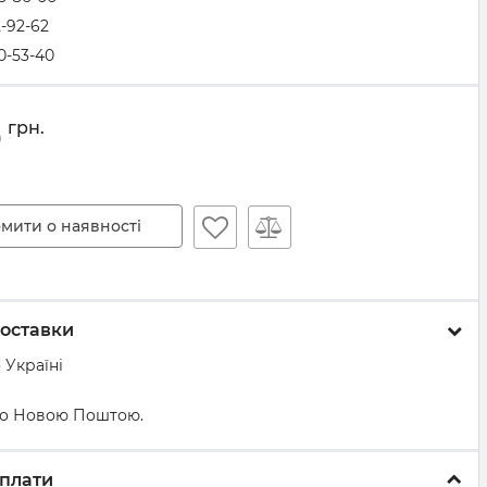
2-92-62
0-53-40
0
грн.
мити о наявності
оставки
 Україні
о Новою Поштою.
плати