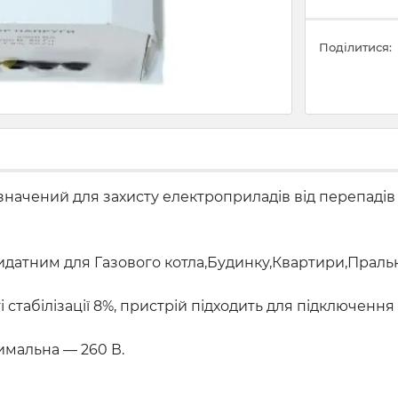
Поділитися:
значений для захисту електроприладів від перепадів
ридатним для Газового котла,Будинку,Квартири,Прал
ті стабілізації 8%, пристрій підходить для підключенн
симальна — 260 В.