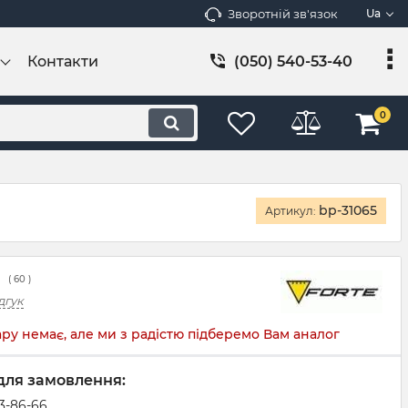
Зворотній зв'язок
Ua
Контакти
(050) 540-53-40
0
bp-31065
Артикул:
(
60
)
дгук
ру немає, але ми з радістю підберемо Вам аналог
для замовлення:
83-86-66