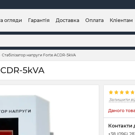
та огляди
Гарантія
Доставка
Оплата
Кліентам
Стабілізатор напруги Forte ACDR-5kVA
 ACDR-5kVA
Залишити ві
Даного това
Контакти 
+38 (096) 2