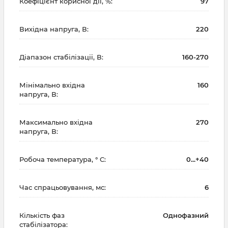
Коефіцієнт корисної дії, %:
97
Вихідна напруга, В:
220
Діапазон стабілізації, В:
160-270
Мінімально вхідна
160
напруга, В:
Максимально вхідна
270
напруга, В:
Робоча температура, ° С:
0...+40
Час спрацьовування, мс:
6
Кількість фаз
Однофазний
стабілізатора: