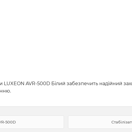
ги LUXEON AVR-500D Білий забезпечить надійний зах
анню.
VR-500D
Стабіліза