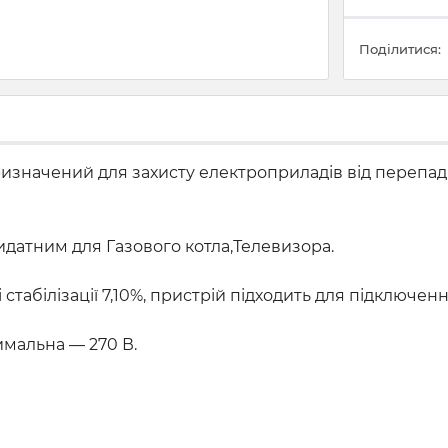
Поділитися:
изначений для захисту електроприладів від перепаді
идатним для Газового котла,Телевизора.
ті стабілізації 7,10%, пристрій підходить для підключе
имальна — 270 В.