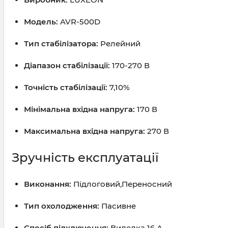
Модель:
AVR-500D
Тип стабілізатора:
Релейний
Діапазон стабілізації:
170-270 В
Точність стабілізації:
7,10%
Мінімальна вхідна напруга:
170 В
Максимальна вхідна напруга:
270 В
Зручність експлуатації
Виконання:
Підлоговий,Переносний
Тип охолодження:
Пасивне
Спосіб підключення:
Виделка 16 А