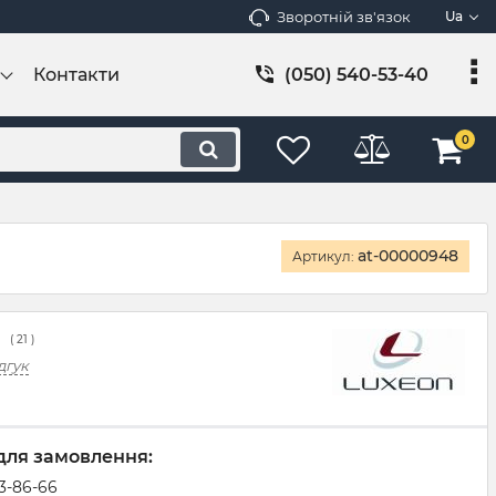
Зворотній зв'язок
Ua
Контакти
(050) 540-53-40
0
at-00000948
Артикул:
(
21
)
дгук
для замовлення:
83-86-66