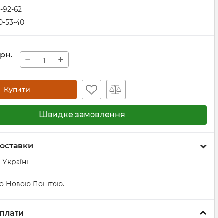
2-92-62
0-53-40
грн.
−
+
Купити
Швидке замовлення
оставки
 Україні
о Новою Поштою.
плати