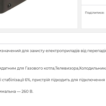
Поділитися:
значений для захисту електроприладів від перепадів
идатним для Газового котла,Телевизора,Холодильника
ті стабілізації 6%, пристрій підходить для підключенн
симальна — 260 В.