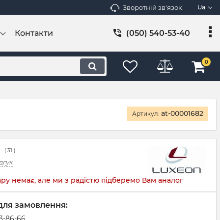
Зворотній зв'язок
Ua
Контакти
(050) 540-53-40
0
at-00001682
Артикул:
(
31
)
дгук
ру немає, але ми з радістю підберемо Вам аналог
для замовлення:
83-86-66