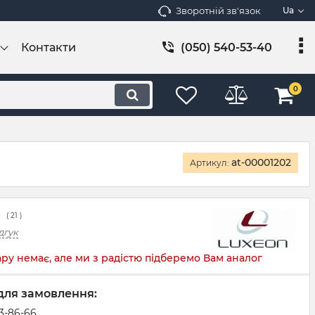
Зворотній зв'язок
Ua
Контакти
(050) 540-53-40
0
at-00001202
Артикул:
(
21
)
дгук
ру немає, але ми з радістю підберемо Вам аналог
для замовлення:
83-86-66