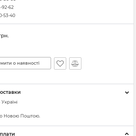
2-92-62
0-53-40
грн.
мити о наявності
оставки
 Україні
о Новою Поштою.
плати