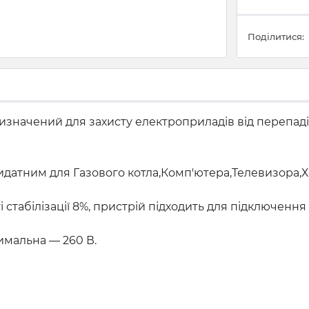
Поділитися:
значений для захисту електроприладів від перепаді
идатним для Газового котла,Комп'ютера,Телевизора,
ті стабілізації 8%, пристрій підходить для підключенн
симальна — 260 В.